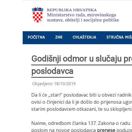
Nastavi
POČETNA
ZNR
OVLAŠTENJA
STRUČNA MIŠ
Godišnji odmor u slučaju p
poslodavca
Objavljeno
18/10/2019
Da li će „stari“ poslodavac biti u obvezi rad
ovisi o činjenici da li je došlo do prijenosa 
starim poslodavcem otkazani, te su sklopljen
Naime, odredbom članka 137. Zakona o radu 
poslom na novog poslodavca
prenese
poduze