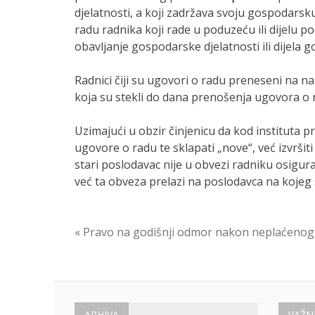
djelatnosti, a koji zadržava svoju gospodarsk
radu radnika koji rade u poduzeću ili dijelu 
obavljanje gospodarske djelatnosti ili dijela
Radnici čiji su ugovori o radu preneseni na n
koja su stekli do dana prenošenja ugovora o 
Uzimajući u obzir činjenicu da kod instituta 
ugovore o radu te sklapati „nove“, već izvrši
stari poslodavac nije u obvezi radniku osigur
već ta obveza prelazi na poslodavca na kojeg
Navigacija
« Pravo na godišnji odmor nakon neplaćenog
objava
ARHIVA
VAŽN