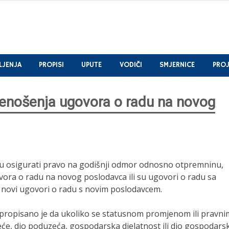
LJENJA
PROPISI
UPUTE
VODIČI
SMJERNICE
PROJ
renošenja ugovora o radu na novog
niku osigurati pravo na godišnji odmor odnosno otpremninu,
ugovora o radu na novog poslodavca ili su ugovori o radu sa
i novi ugovori o radu s novim poslodavcem.
propisano je da ukoliko se statusnom promjenom ili pravni
će, dio poduzeća, gospodarska djelatnost ili dio gospodars