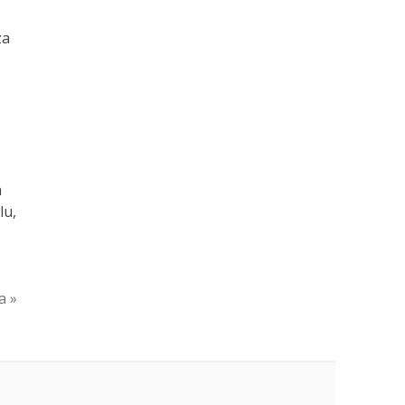
o
za
a
lu,
a »