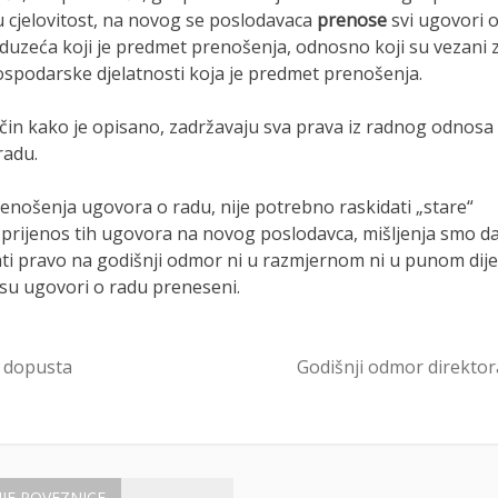
u cjelovitost, na novog se poslodavaca
prenose
svi ugovori 
poduzeća koji je predmet prenošenja, odnosno koji su vezani 
 gospodarske djelatnosti koja je predmet prenošenja.
ačin kako je opisano, zadržavaju sva prava iz radnog odnosa
radu.
prenošenja ugovora o radu, nije potrebno raskidati „stare“
ti prijenos tih ugovora na novog poslodavca, mišljenja smo d
ati pravo na godišnji odmor ni u razmjernom ni u punom dije
 su ugovori o radu preneseni.
 dopusta
Godišnji odmor direktor
IJE POVEZNICE