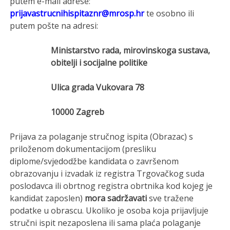
putem e-mail adrese:
prijavastrucnihispitaznr@mrosp.hr
te osobno ili
putem pošte na adresi:
Ministarstvo rada, mirovinskoga sustava,
obitelji i socijalne politike
Ulica grada Vukovara 78
10000 Zagreb
Prijava za polaganje stručnog ispita (Obrazac) s
priloženom dokumentacijom (presliku
diplome/svjedodžbe kandidata o završenom
obrazovanju i izvadak iz registra Trgovačkog suda
poslodavca ili obrtnog registra obrtnika kod kojeg je
kandidat zaposlen)
mora sadržavati
sve tražene
podatke u obrascu. Ukoliko je osoba koja prijavljuje
stručni ispit nezaposlena ili sama plaća polaganje