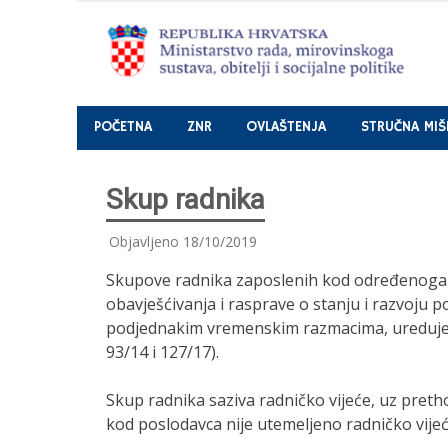
Nastavi
POČETNA
ZNR
OVLAŠTENJA
STRUČNA MIŠ
Skup radnika
Objavljeno
18/10/2019
Skupove radnika zaposlenih kod određenoga 
obavješćivanja i rasprave o stanju i razvoju p
podjednakim vremenskim razmacima, ureduje 
93/14 i 127/17).
Skup radnika saziva radničko vijeće, uz pre
kod poslodavca nije utemeljeno radničko vijeć