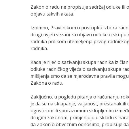
Zakon o radu ne propisuje sadržaj odluke ili o
objavu takvih akata.
Iznimno, Pravilnikom o postupku izbora radnič
drugi uvjeti vezani za objavu odluke o skupu 
radnika prilikom utemeljenja prvog radničkog
radnika.
Kada je riječ o sazivanju skupa radnika iz č
odluke radničkog vijeća o sazivanju skupa radn
mišljenja smo da se mjerodavna pravila mogu 
Zakona o radu.
Zaključno, u pogledu pitanja o računanju ro
je da se na sklapanje, valjanost, prestanak il
ugovorom ili sporazumom sklopljenim između r
drugim zakonom, primjenjuju u skladu s nar
da Zakon o obveznim odnosima, propisuje da 