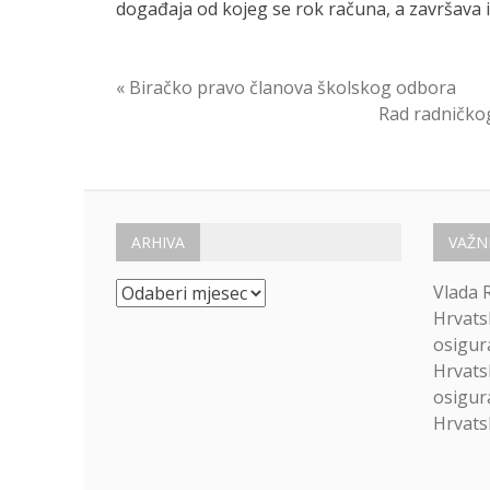
događaja od kojeg se rok računa, a završava 
Navigacija
« Biračko pravo članova školskog odbora
Rad radničkog
objava
ARHIVA
VAŽN
Arhiva
Vlada 
Hrvats
osigur
Hrvats
osigur
Hrvatsk