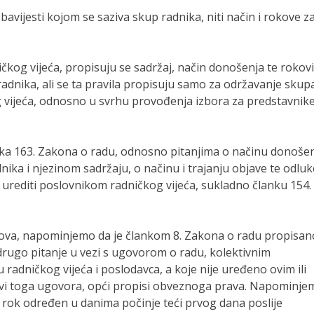
bavijesti kojom se saziva skup radnika, niti način i rokove z
kog vijeća, propisuju se sadržaj, način donošenja te rokovi
radnika, ali se ta pravila propisuju samo za održavanje skup
 vijeća, odnosno u svrhu provođenja izbora za predstavnik
lanka 163. Zakona o radu, odnosno pitanjima o načinu donoše
ika i njezinom sadržaju, o načinu i trajanju objave te odluk
urediti poslovnikom radničkog vijeća, sukladno članku 154.
kova, napominjemo da je člankom 8. Zakona o radu propisan
i drugo pitanje u vezi s ugovorom o radu, kolektivnim
adničkog vijeća i poslodavca, a koje nije uređeno ovim ili
avi toga ugovora, opći propisi obveznoga prava. Napominje
rok određen u danima počinje teći prvog dana poslije