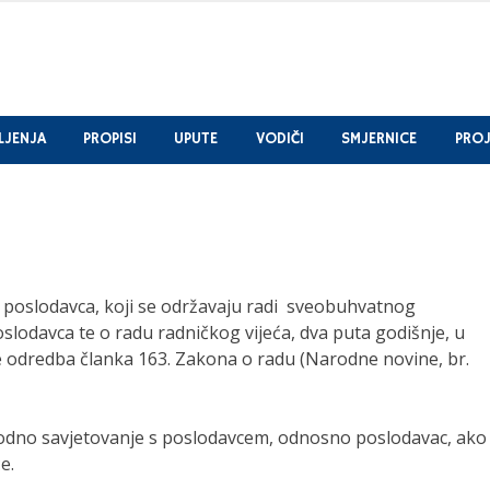
LJENJA
PROPISI
UPUTE
VODIČI
SMJERNICE
PROJ
poslodavca, koji se održavaju radi sveobuhvatnog
oslodavca te o radu radničkog vijeća, dva puta godišnje, u
odredba članka 163. Zakona o radu (Narodne novine, br.
thodno savjetovanje s poslodavcem, odnosno poslodavac, ako
e.