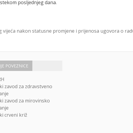
istekom posljednjeg dana.
 vijeća nakon statusne promjene i prijenosa ugovora o rad
IJE POVEZNICE
RH
ki zavod za zdravstveno
anje
ki zavod za mirovinsko
anje
i crveni križ