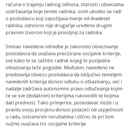
računa o trajanju radnog odnosa, starosti i obvezama
uzdržavanja koje terete radnika, osim ukoliko se radi
o poslodavcu koji zapošljava manje od dvadeset
radnika, odnosno nije drugačije uređeno drugim
pravnim izvorom koji je povoljniji za radnika.
Smisao navedene odredbe je zakonsko obvezivanje
poslodavca da uvažava precizirane socijalne kriterije,
sve kako bi se zaštitio radnik kojeg bi posljedice
otkazivanja teže pogodile. Međutim, navedeno ne
predstavlja obvezu poslodavca da isključivo temeljem
navedenih kriterija donosi odluku o otkazivanju, već i
nadalje zadržava autonomno pravo odlučivanja kojim
će se sve (dodatnim) kriterijima rukovoditi te kojima
dati prednost. Tako primjerice, poslodavac može i u
pravilu svoju procjenu donosi polazeći od uspješnosti
u radu, ostvarenim rezultatima i slično, te pri tom
nužno uvažava tzv. socijalne kriterije.