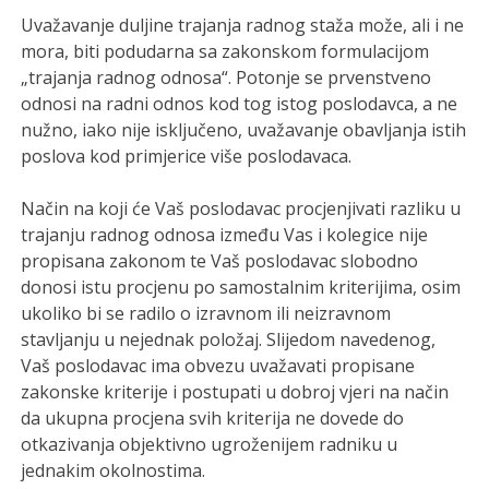
Uvažavanje duljine trajanja radnog staža može, ali i ne
mora, biti podudarna sa zakonskom formulacijom
„trajanja radnog odnosa“. Potonje se prvenstveno
odnosi na radni odnos kod tog istog poslodavca, a ne
nužno, iako nije isključeno, uvažavanje obavljanja istih
poslova kod primjerice više poslodavaca.
Način na koji će Vaš poslodavac procjenjivati razliku u
trajanju radnog odnosa između Vas i kolegice nije
propisana zakonom te Vaš poslodavac slobodno
donosi istu procjenu po samostalnim kriterijima, osim
ukoliko bi se radilo o izravnom ili neizravnom
stavljanju u nejednak položaj. Slijedom navedenog,
Vaš poslodavac ima obvezu uvažavati propisane
zakonske kriterije i postupati u dobroj vjeri na način
da ukupna procjena svih kriterija ne dovede do
otkazivanja objektivno ugroženijem radniku u
jednakim okolnostima.