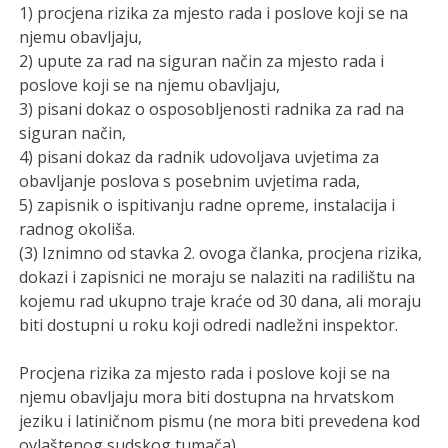
1) procjena rizika za mjesto rada i poslove koji se na
njemu obavljaju,
2) upute za rad na siguran način za mjesto rada i
poslove koji se na njemu obavljaju,
3) pisani dokaz o osposobljenosti radnika za rad na
siguran način,
4) pisani dokaz da radnik udovoljava uvjetima za
obavljanje poslova s posebnim uvjetima rada,
5) zapisnik o ispitivanju radne opreme, instalacija i
radnog okoliša.
(3) Iznimno od stavka 2. ovoga članka, procjena rizika,
dokazi i zapisnici ne moraju se nalaziti na radilištu na
kojemu rad ukupno traje kraće od 30 dana, ali moraju
biti dostupni u roku koji odredi nadležni inspektor.
Procjena rizika za mjesto rada i poslove koji se na
njemu obavljaju mora biti dostupna na hrvatskom
jeziku i latiničnom pismu (ne mora biti prevedena kod
ovlaštenog sudskog tumača).