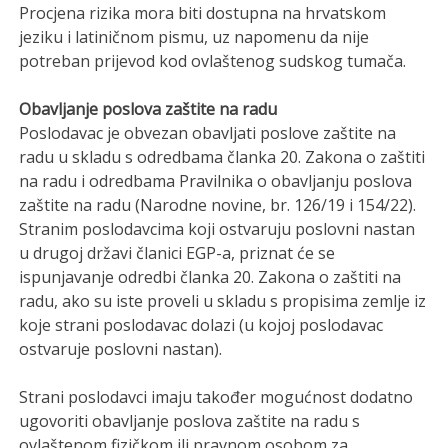
Procjena rizika mora biti dostupna na hrvatskom
jeziku i latiničnom pismu, uz napomenu da nije
potreban prijevod kod ovlaštenog sudskog tumača.
Obavljanje poslova zaštite na radu
Poslodavac je obvezan obavljati poslove zaštite na
radu u skladu s odredbama članka 20. Zakona o zaštiti
na radu i odredbama Pravilnika o obavljanju poslova
zaštite na radu (Narodne novine, br. 126/19 i 154/22).
Stranim poslodavcima koji ostvaruju poslovni nastan
u drugoj državi članici EGP-a, priznat će se
ispunjavanje odredbi članka 20. Zakona o zaštiti na
radu, ako su iste proveli u skladu s propisima zemlje iz
koje strani poslodavac dolazi (u kojoj poslodavac
ostvaruje poslovni nastan).
Strani poslodavci imaju također mogućnost dodatno
ugovoriti obavljanje poslova zaštite na radu s
ovlaštenom fizičkom ili pravnom osobom za