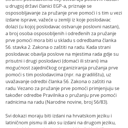
u drugoj državi članici EGP-a, priznaje se
osposobljavanje za pružanje prve pomoći i s tim u vezi
izdane isprave, važeće u zemlji iz koje poslodavac
dolazi (u kojoj poslodavac ostvaruje poslovni nastan),
a broj osoba osposobljenih i određenih za pružanje
prve pomoći mora biti u skladu s odredbama članka
56. stavka 2. Zakona o zaštiti na radu. Kada strani
poslodavac obavlja poslove na mjestima rada gdje su
prisutni i drugi poslodavci (domaći ili strani) ima
mogućnost zajedničkog organiziranja pružanja prve
pomoći s tim poslodavcima (npr. na gradilištu), uz
uvažavanje odredbi članka 56. Zakona o zaštiti na
radu. Vezano za pružanje prve pomoći primjenjuju se
također odredbe Pravilnika o pružanju prve pomoći
radnicima na radu (Narodne novine, broj 56/83).
Svi dokazi moraju biti izdani na hrvatskom jeziku i
latiničnom pismu ili ako su izdani na drugom jeziku,