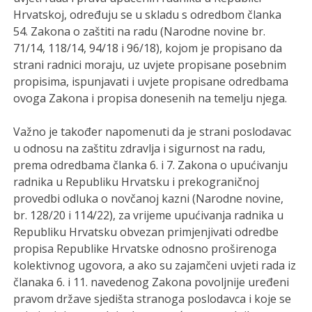
Hrvatskoj, određuju se u skladu s odredbom članka
54. Zakona o zaštiti na radu (Narodne novine br.
71/14, 118/14, 94/18 i 96/18), kojom je propisano da
strani radnici moraju, uz uvjete propisane posebnim
propisima, ispunjavati i uvjete propisane odredbama
ovoga Zakona i propisa donesenih na temelju njega.
Važno je također napomenuti da je strani poslodavac
u odnosu na zaštitu zdravlja i sigurnost na radu,
prema odredbama članka 6. i 7. Zakona o upućivanju
radnika u Republiku Hrvatsku i prekograničnoj
provedbi odluka o novčanoj kazni (Narodne novine,
br. 128/20 i 114/22), za vrijeme upućivanja radnika u
Republiku Hrvatsku obvezan primjenjivati odredbe
propisa Republike Hrvatske odnosno proširenoga
kolektivnog ugovora, a ako su zajamčeni uvjeti rada iz
članaka 6. i 11. navedenog Zakona povoljnije uređeni
pravom države sjedišta stranoga poslodavca i koje se