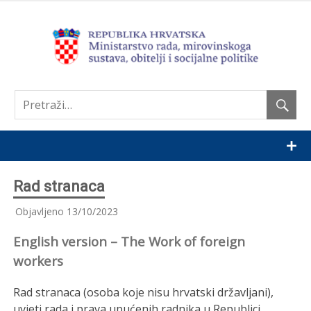
Nastavi
Rad stranaca
Objavljeno
13/10/2023
English version – The Work of foreign
workers
Rad stranaca (osoba koje nisu hrvatski državljani),
uvjeti rada i prava upućenih radnika u Republici