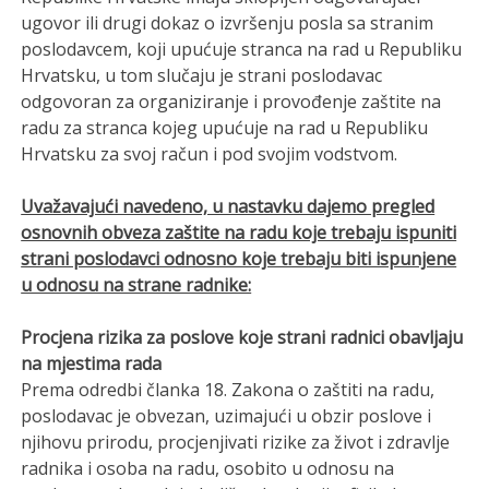
ugovor ili drugi dokaz o izvršenju posla sa stranim
poslodavcem, koji upućuje stranca na rad u Republiku
Hrvatsku, u tom slučaju je strani poslodavac
odgovoran za organiziranje i provođenje zaštite na
radu za stranca kojeg upućuje na rad u Republiku
Hrvatsku za svoj račun i pod svojim vodstvom.
Uvažavajući navedeno, u nastavku dajemo pregled
osnovnih obveza zaštite na radu koje trebaju ispuniti
strani poslodavci odnosno koje trebaju biti ispunjene
u odnosu na strane radnike:
Procjena rizika za poslove koje strani radnici obavljaju
na mjestima rada
Prema odredbi članka 18. Zakona o zaštiti na radu,
poslodavac je obvezan, uzimajući u obzir poslove i
njihovu prirodu, procjenjivati rizike za život i zdravlje
radnika i osoba na radu, osobito u odnosu na