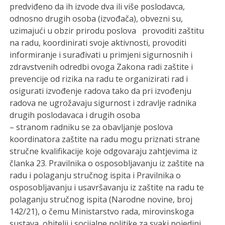
predviđeno da ih izvode dva ili više poslodavca,
odnosno drugih osoba (izvođača), obvezni su,
uzimajući u obzir prirodu poslova provoditi zaštitu
na radu, koordinirati svoje aktivnosti, provoditi
informiranje i surađivati u primjeni sigurnosnih i
zdravstvenih odredbi ovoga Zakona radi zaštite i
prevencije od rizika na radu te organizirati rad i
osigurati izvođenje radova tako da pri izvođenju
radova ne ugrožavaju sigurnost i zdravlje radnika
drugih poslodavaca i drugih osoba
– stranom radniku se za obavljanje poslova
koordinatora zaštite na radu mogu priznati strane
stručne kvalifikacije koje odgovaraju zahtjevima iz
članka 23. Pravilnika o osposobljavanju iz zaštite na
radu i polaganju stručnog ispita i Pravilnika o
osposobljavanju i usavršavanju iz zaštite na radu te
polaganju stručnog ispita (Narodne novine, broj
142/21), o čemu Ministarstvo rada, mirovinskoga
sustava, obitelji i socijalne politike za svaki pojedini