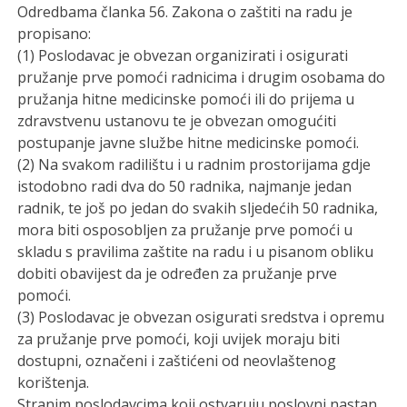
Odredbama članka 56. Zakona o zaštiti na radu je
propisano:
(1) Poslodavac je obvezan organizirati i osigurati
pružanje prve pomoći radnicima i drugim osobama do
pružanja hitne medicinske pomoći ili do prijema u
zdravstvenu ustanovu te je obvezan omogućiti
postupanje javne službe hitne medicinske pomoći.
(2) Na svakom radilištu i u radnim prostorijama gdje
istodobno radi dva do 50 radnika, najmanje jedan
radnik, te još po jedan do svakih sljedećih 50 radnika,
mora biti osposobljen za pružanje prve pomoći u
skladu s pravilima zaštite na radu i u pisanom obliku
dobiti obavijest da je određen za pružanje prve
pomoći.
(3) Poslodavac je obvezan osigurati sredstva i opremu
za pružanje prve pomoći, koji uvijek moraju biti
dostupni, označeni i zaštićeni od neovlaštenog
korištenja.
Stranim poslodavcima koji ostvaruju poslovni nastan