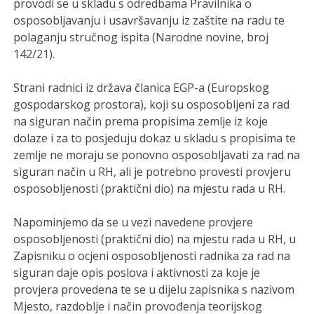
provodi se u skladu s odredbama Pravilnika o
osposobljavanju i usavršavanju iz zaštite na radu te
polaganju stručnog ispita (Narodne novine, broj
142/21).
Strani radnici iz država članica EGP-a (Europskog
gospodarskog prostora), koji su osposobljeni za rad
na siguran način prema propisima zemlje iz koje
dolaze i za to posjeduju dokaz u skladu s propisima te
zemlje ne moraju se ponovno osposobljavati za rad na
siguran način u RH, ali je potrebno provesti provjeru
osposobljenosti (praktični dio) na mjestu rada u RH.
Napominjemo da se u vezi navedene provjere
osposobljenosti (praktični dio) na mjestu rada u RH, u
Zapisniku o ocjeni osposobljenosti radnika za rad na
siguran daje opis poslova i aktivnosti za koje je
provjera provedena te se u dijelu zapisnika s nazivom
Mjesto, razdoblje i način provođenja teorijskog