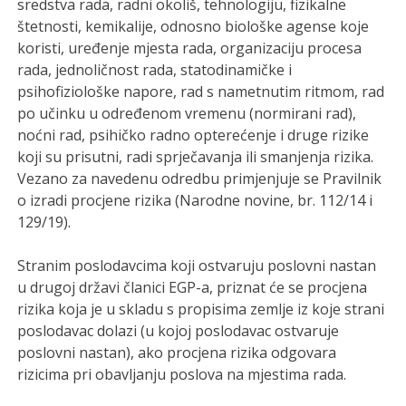
sredstva rada, radni okoliš, tehnologiju, fizikalne
štetnosti, kemikalije, odnosno biološke agense koje
koristi, uređenje mjesta rada, organizaciju procesa
rada, jednoličnost rada, statodinamičke i
psihofiziološke napore, rad s nametnutim ritmom, rad
po učinku u određenom vremenu (normirani rad),
noćni rad, psihičko radno opterećenje i druge rizike
koji su prisutni, radi sprječavanja ili smanjenja rizika.
Vezano za navedenu odredbu primjenjuje se Pravilnik
o izradi procjene rizika (Narodne novine, br. 112/14 i
129/19).
Stranim poslodavcima koji ostvaruju poslovni nastan
u drugoj državi članici EGP-a, priznat će se procjena
rizika koja je u skladu s propisima zemlje iz koje strani
poslodavac dolazi (u kojoj poslodavac ostvaruje
poslovni nastan), ako procjena rizika odgovara
rizicima pri obavljanju poslova na mjestima rada.