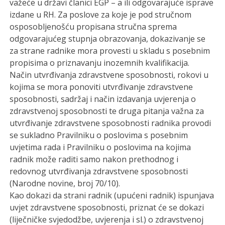
važeće u državi članici EGP – a ili odgovarajuće isprave
izdane u RH. Za poslove za koje je pod stručnom
osposobljenošću propisana stručna sprema
odgovarajućeg stupnja obrazovanja, dokazivanje se
za strane radnike mora provesti u skladu s posebnim
propisima o priznavanju inozemnih kvalifikacija.
Način utvrđivanja zdravstvene sposobnosti, rokovi u
kojima se mora ponoviti utvrđivanje zdravstvene
sposobnosti, sadržaj i način izdavanja uvjerenja o
zdravstvenoj sposobnosti te druga pitanja važna za
utvrđivanje zdravstvene sposobnosti radnika provodi
se sukladno Pravilniku o poslovima s posebnim
uvjetima rada i Pravilniku o poslovima na kojima
radnik može raditi samo nakon prethodnog i
redovnog utvrđivanja zdravstvene sposobnosti
(Narodne novine, broj 70/10).
Kao dokazi da strani radnik (upućeni radnik) ispunjava
uvjet zdravstvene sposobnosti, priznat će se dokazi
(liječničke svjedodžbe, uvjerenja i sl.) o zdravstvenoj