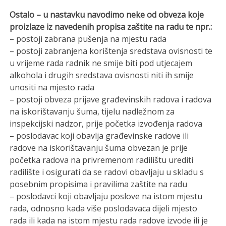
Ostalo – u nastavku navodimo neke od obveza koje
proizlaze iz navedenih propisa zaštite na radu te npr.:
– postoji zabrana pušenja na mjestu rada
– postoji zabranjena korištenja sredstava ovisnosti te
u vrijeme rada radnik ne smije biti pod utjecajem
alkohola i drugih sredstava ovisnosti niti ih smije
unositi na mjesto rada
– postoji obveza prijave građevinskih radova i radova
na iskorištavanju šuma, tijelu nadležnom za
inspekcijski nadzor, prije početka izvođenja radova
– poslodavac koji obavlja građevinske radove ili
radove na iskorištavanju šuma obvezan je prije
početka radova na privremenom radilištu urediti
radilište i osigurati da se radovi obavljaju u skladu s
posebnim propisima i pravilima zaštite na radu
– poslodavci koji obavljaju poslove na istom mjestu
rada, odnosno kada više poslodavaca dijeli mjesto
rada ili kada na istom mjestu rada radove izvode ili je