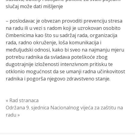
slučaj može dati mišljenje
– poslodavac je obvezan provoditi prevenciju stresa
na radu ili u vezi s radom koji je uzrokovan osobito
čimbenicima kao što su sadržaj rada, organizacija
rada, radno okruženje, loša komunikacija i
međuljudski odnosi, kako bi sveo na najmanju mjeru
potrebu radnika da svladava poteškoće zbog
dugotrajnije izloženosti intenzivnom pritisku te
otklonio mogućnost da se umanji radna učinkovitost
radnika i pogorša njegovo zdravstveno stanje.
Navigacija
« Rad stranaca
Održana 9. sjednica Nacionalnog vijeća za zaštitu na
objava
radu »