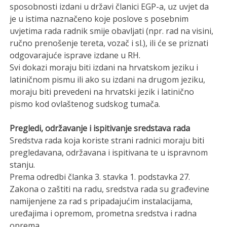
sposobnosti izdani u državi članici EGP-a, uz uvjet da
je u istima naznačeno koje poslove s posebnim
uvjetima rada radnik smije obavljati (npr. rad na visini,
ručno prenošenje tereta, vozač i sl.), ili će se priznati
odgovarajuće isprave izdane u RH.
Svi dokazi moraju biti izdani na hrvatskom jeziku i
latiničnom pismu ili ako su izdani na drugom jeziku,
moraju biti prevedeni na hrvatski jezik i latinično
pismo kod ovlaštenog sudskog tumača.
Pregledi, održavanje i ispitivanje sredstava rada
Sredstva rada koja koriste strani radnici moraju biti
pregledavana, održavana i ispitivana te u ispravnom
stanju.
Prema odredbi članka 3. stavka 1. podstavka 27.
Zakona o zaštiti na radu, sredstva rada su građevine
namijenjene za rad s pripadajućim instalacijama,
uređajima i opremom, prometna sredstva i radna
oprema.