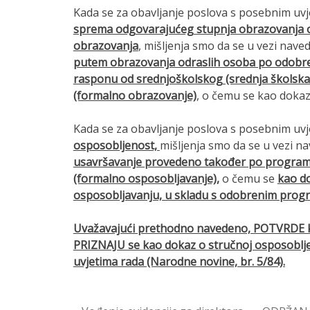
Kada se za obavljanje poslova s posebnim uvj
sprema odgovarajućeg stupnja obrazovanja 
obrazovanja
, mišljenja smo da se u vezi nav
putem obrazovanja odraslih osoba po odobre
rasponu od srednjoškolskog (srednja školska
(formalno obrazovanje)
, o čemu se kao dokaz
Kada se za obavljanje poslova s posebnim uvj
osposobljenost,
mišljenja smo da se u vezi 
usavršavanje provedeno također po programi
(formalno osposobljavanje),
o čemu se
kao do
osposobljavanju, u skladu s odobrenim pro
Uvažavajući prethodno navedeno, POTVRDE ko
PRIZNAJU se kao dokaz o stručnoj osposoblje
uvjetima rada (Narodne novine, br. 5/84).