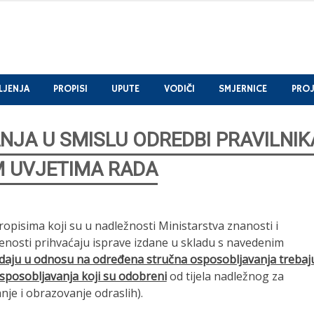
LJENJA
PROPISI
UPUTE
VODIČI
SMJERNICE
PROJ
JA U SMISLU ODREDBI PRAVILNIK
M UVJETIMA RADA
pisima koji su u nadležnosti Ministarstva znanosti i
enosti prihvaćaju isprave izdane u skladu s navedenim
izdaju u odnosu na određena stručna osposobljavanja trebaj
sposobljavanja koji su odobreni
od tijela nadležnog za
je i obrazovanje odraslih).