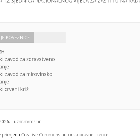
 12. SJEDNICA NACIONALNOG VIJEĆA ZA ZAŠTITU NA RAD
IJE POVEZNICE
RH
ki zavod za zdravstveno
anje
ki zavod za mirovinsko
anje
i crveni križ
2026. -
uznr.mrms.hr
uz primjenu
Creative Commons autorskopravne licence
: