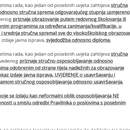
etima rada, kao jedan od posebnih uvjeta zahtijeva
stručna
odnosno stručna sprema odgovarajućeg stupnja usmjeren
edenog
priznaje obrazovanje putem redovnog školovanja ili
nim programima za određena zanimanja/kvalifikacije, u
 i srednja stručna sprema) sve do visokoškolskog obrazova
 izdaje javna isprava,
svjedodžba odnosno diploma.
etima rada, kao jedan od posebnih uvjeta zahtijeva
stručna
navedenog
priznaje stručno osposobljavanje odnosno
ma odobrenim od strane tijela nadležnih za obrazovanje
kaz izdaje javna isprava, UVJERENJE o usavršavanju i
gramom stručnog osposobljavanja odnosno usavršavanja.
je se izdaju kao neformalni oblik osposobljavanja NE
nosti u smislu odredbi Pravilnika o poslovima s posebnim