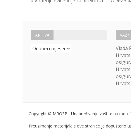
Navigacija
« Vođenje evidencije za direktora
ODRŽANA
objava
ARHIVA
VAŽN
Arhiva
Vlada 
Hrvats
osigur
Hrvats
osigur
Hrvatsk
Copyright © MROSP - Unapređivanje zaštite na radu, 
Preuzimanje materijala s ove stranice je dopušteno 