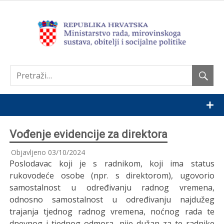
Nastavi
Vođenje evidencije za direktora
Objavljeno
03/10/2024
Poslodavac koji je s radnikom, koji ima status
rukovodeće osobe (npr. s direktorom), ugovorio
samostalnost u određivanju radnog vremena,
odnosno samostalnost u određivanju najdužeg
trajanja tjednog radnog vremena, noćnog rada te
dnevnog i tjednog odmora, nije dužan za te radnike