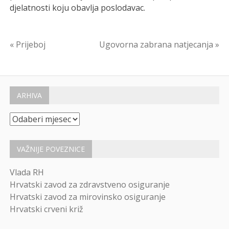
djelatnosti koju obavlja poslodavac.
Navigacija
« Prijeboj
Ugovorna zabrana natjecanja »
objava
ARHIVA
Arhiva
VAŽNIJE POVEZNICE
Vlada RH
Hrvatski zavod za zdravstveno osiguranje
Hrvatski zavod za mirovinsko osiguranje
Hrvatski crveni križ