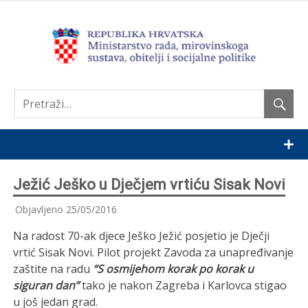
Nastavi
Ježić Ješko u Dječjem vrtiću Sisak Novi
Objavljeno
25/05/2016
Na radost 70-ak djece Ješko Ježić posjetio je Dječji
vrtić Sisak Novi. Pilot projekt Zavoda za unapređivanje
zaštite na radu
“S osmijehom korak po korak u
siguran dan”
tako je nakon Zagreba i Karlovca stigao
u još jedan grad.