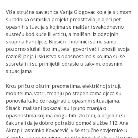
Viša stručna savjetnica Vanja Glogovac koja je s timom
suradnika osmislila projekt predstavila je djeci pet
opasnih situacija s kojima se mališani svakodnevno
susreću kod kuće ili vrtiću, a mališani iz odgojnih
skupina Pahuljice, Bipsići i Tintilinići su ne samo
pozorno slušali što im „teta“ govori već i iznosili svoja
razmišljanja i iskustva s opasnostima s kojima su se
susretali ili su primijetili odrasle u takvim, opasnim,
situacijama.
Kroz priču o oštrim predmetima, električnoj struji,
mobitelima, vatri, trčanju po stepenicama djeca su
ponovila kako će reagirati u opasnim situacijama.
Sisački mališani pokazali su i puno znanja o
opasnostima kojima mogu biti izloženi, a pojedini su
čak znali da je dobro potražiti pomoć službe 112. Ana
Akrap i Jasminka Kovačević, više stručne savjetnice u
Zavodu, sa zanimanjem i znatiželjom slušale su što sve