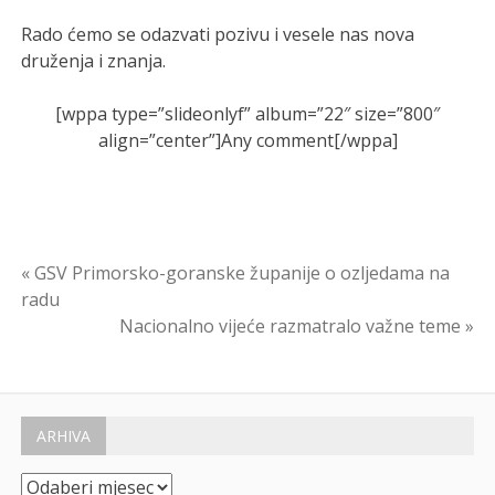
Rado ćemo se odazvati pozivu i vesele nas nova
druženja i znanja.
[wppa type=”slideonlyf” album=”22″ size=”800″
align=”center”]Any comment[/wppa]
Navigacija
« GSV Primorsko-goranske županije o ozljedama na
radu
objava
Nacionalno vijeće razmatralo važne teme »
ARHIVA
Arhiva