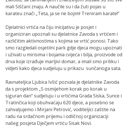
mali Siščani znaju. A naučile su i da žuti pojas u
karateu znači „Teta, ja se ne bojim! Treniram karate!“
Djelatnici vrtića na čiju inicijativu je posjet i
organiziran upoznali su djelatnice Zavoda s vrtićem i
različitim aktivnostima s kojima se vrtić ponosi. Tako
smo razgledali osjetilni park gdje djeca mogu upoznati
i uživati u mirisima i bojama cvijeća i bilja, proizvode od
drva koje izrađuje marljivi domar, a imali smo priliku i
vidjeti kako djeca sudjeluju u prikazu sunčanoga sata.
Ravnateljica Ljubica Ivšić pozvala je djelatnike Zavoda
da s projektom „S osmijehom korak po korak u
siguran dan“ sudjeluju i u vrtićima Grada Siska, Sunce i
Tratinčica koji obuhvaćaju 620 djece, a posebno se
zahvaljujemo i Mirjani Petrović, voditeljici zaštite na
radu na srdačnom prijemu i odličnoj organizaciji
našeg posjeta Dječjem vrtiću Sisak Novi.