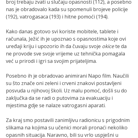
broj trebaju zvati u slučaju opasnosti (112), a posebno
nas je obradovalo kada su spomenuli brojeve policije
(192), vatrogasaca (193) i hitne pomoći (194).
Kako danas gotovo svi koriste mobitele, tablete i
računala, Ježić ih je upoznao s opasnostima koje ovi
uređaji kriju i upozorio ih da čuvaju svoje
okice
te da
ne provode sve svoje vrijeme uz tehnička pomagala
već u prirodi i igri sa svojim prijateljima.
Posebno ih je obradovao animirani Napo film. Naučili
su što znače oni zeleni i crveni znakovi postavljeni
posvuda u njihovoj školi. Uz malu pomoć, došli su do
zaključka da se radi o putovima za evakuaciju i
mjestima gdje se nalaze vatrogasni aparati.
Za kraj smo postavili zanimljivu radionicu s prigodnim
slikama na kojima su učenici morali pronaći nekoliko
opasnih situacija. Naravno, bili su vrlo uspješni u