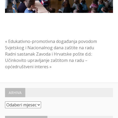
Navigacija
« Edukativno-promotivna događanja povodom
Svjetskog i Nacionalnog dana zaštite na radu
objava
Radni sastanak Zavoda i Hrvatske pošte d.d.:
Učinkovito upravljanje zaštitom na radu –
općedruštveni interes »
ARHIVA
Arhiva