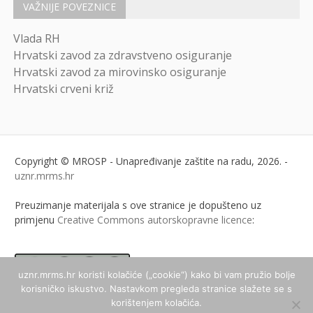
VAŽNIJE POVEZNICE
Vlada RH
Hrvatski zavod za zdravstveno osiguranje
Hrvatski zavod za mirovinsko osiguranje
Hrvatski crveni križ
Copyright © MROSP - Unapređivanje zaštite na radu, 2026. -
uznr.mrms.hr
Preuzimanje materijala s ove stranice je dopušteno uz
primjenu
Creative Commons autorskopravne licence
:
uznr.mrms.hr koristi kolačiće („cookie“) kako bi vam pružio bolje
korisničko iskustvo. Nastavkom pregleda stranice slažete se s
ukoliko nije drugačije
korištenjem kolačića.