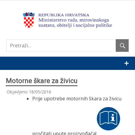
Nastavi
Motorne škare za živicu
Objavljeno
18/05/2016
Prije upotrebe motornih škara za živicu
pročitati upute proizvođača!