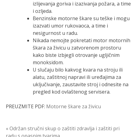
izlijevanja goriva i izazivanja požara, a time
i ozljeda.
Benzinske motorne škare su teške i mogu
izazvati umor rukovaoca, a time i
nesigurnost u radu.
Nikada nemojte pokretati motor motornih
škara za živicu u zatvorenom prostoru
kako biste izbjegli otrovanje ugljičnim
monoksidom.
U slučaju bilo kakvog kvara na stroju ili
alatu, zaštitnoj napravi ili uređajima za
uključivanje, zaustavite stroj i odnesite na
pregled kod ovlaštenog servisera.
PREUZMITE PDF:
Motorne škare za živicu
Navigacija
« Održan stručni skup o zaštiti zdravlja i zaštiti pri
radu s opasnim tvarima