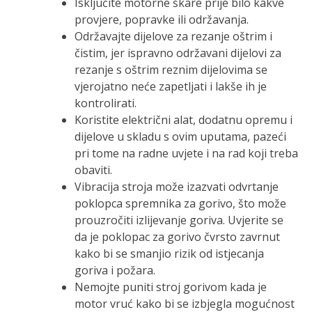
Isključite motorne škare prije bilo kakve
provjere, popravke ili održavanja.
Održavajte dijelove za rezanje oštrim i
čistim, jer ispravno održavani dijelovi za
rezanje s oštrim reznim dijelovima se
vjerojatno neće zapetljati i lakše ih je
kontrolirati.
Koristite električni alat, dodatnu opremu i
dijelove u skladu s ovim uputama, pazeći
pri tome na radne uvjete i na rad koji treba
obaviti.
Vibracija stroja može izazvati odvrtanje
poklopca spremnika za gorivo, što može
prouzročiti izlijevanje goriva. Uvjerite se
da je poklopac za gorivo čvrsto zavrnut
kako bi se smanjio rizik od istjecanja
goriva i požara.
Nemojte puniti stroj gorivom kada je
motor vruć kako bi se izbjegla mogućnost