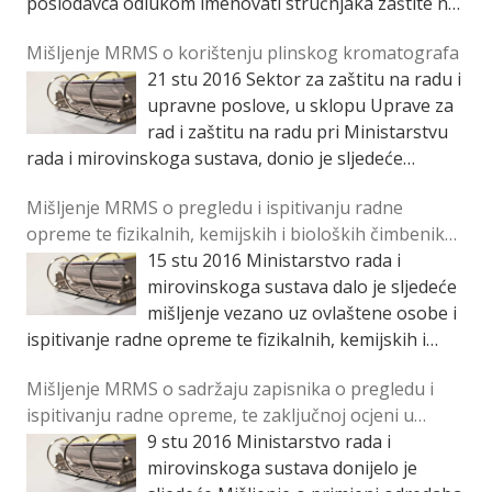
poslodavca odlukom imenovati stručnjaka zaštite na
radu II. stupnja (npr. inženjera elektrotehnike (VI/1)
Mišljenje MRMS o korištenju plinskog kromatografa
ili bacc.ing.elektrotehnike […]
21 stu 2016
Sektor za zaštitu na radu i
upravne poslove, u sklopu Uprave za
rad i zaštitu na radu pri Ministarstvu
rada i mirovinskoga sustava, donio je sljedeće
mišljenje o korištenju plinskog […]
Mišljenje MRMS o pregledu i ispitivanju radne
opreme te fizikalnih, kemijskih i bioloških čimbenika
u radnom okolišu
15 stu 2016
Ministarstvo rada i
mirovinskoga sustava dalo je sljedeće
mišljenje vezano uz ovlaštene osobe i
ispitivanje radne opreme te fizikalnih, kemijskih i
bioloških čimbenika u radnom okolišu: Pravilnikom o
Mišljenje MRMS o sadržaju zapisnika o pregledu i
ovlaštenjima za […]
ispitivanju radne opreme, te zaključnoj ocjeni u
odnosu na raspoloživost dokumentacije za uporabu i
9 stu 2016
Ministarstvo rada i
održavanje
mirovinskoga sustava donijelo je