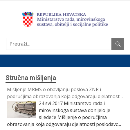
Nastavi
Stručna mišljenja
Mišljenje MRMS o obavljanju poslova ZNR i
područjima obrazovanja koja odgovaraju djelatnosti
poslodavca
24 svi 2017
Ministarstvo rada i
mirovinskoga sustava donijelo je
sljedeće Mišljenje o područjima
obrazovanja koja odgovaraju djelatnosti poslodavca,