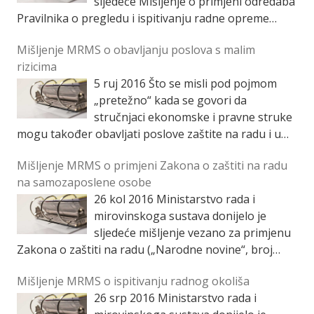
sljedeće Mišljenje o primjeni odredaba
Pravilnika o pregledu i ispitivanju radne opreme
(„Narodne novine“, br. 16/16.; u nastavku: Pravilnik) u
Mišljenje MRMS o obavljanju poslova s malim
smislu koja radna […]
rizicima
5 ruj 2016
Što se misli pod pojmom
„pretežno“ kada se govori da
stručnjaci ekonomske i pravne struke
mogu također obavljati poslove zaštite na radu i u
drugim djelatnostima u kojima se pretežno […]
Mišljenje MRMS o primjeni Zakona o zaštiti na radu
na samozaposlene osobe
26 kol 2016
Ministarstvo rada i
mirovinskoga sustava donijelo je
sljedeće mišljenje vezano za primjenu
Zakona o zaštiti na radu („Narodne novine“, broj
71/14. i 118/14. – dalje: Zakon) na samozaposlene
Mišljenje MRMS o ispitivanju radnog okoliša
osobe: Samozaposlene […]
26 srp 2016
Ministarstvo rada i