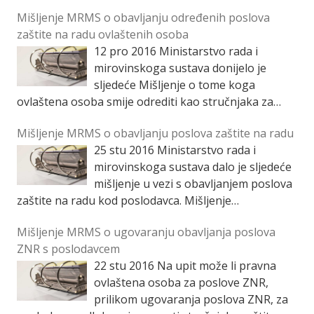
a vezano za Pravilnik o obavljanju poslova zaštite na
Mišljenje MRMS o obavljanju određenih poslova
radu (NN 112/14., 43/15., 72/15. […]
zaštite na radu ovlaštenih osoba
12 pro 2016
Ministarstvo rada i
mirovinskoga sustava donijelo je
sljedeće Mišljenje o tome koga
ovlaštena osoba smije odrediti kao stručnjaka za
vođenje poslova zaštite na radu u tvrtkama do 49
Mišljenje MRMS o obavljanju poslova zaštite na radu
zaposlenih, o poslovima […]
25 stu 2016
Ministarstvo rada i
mirovinskoga sustava dalo je sljedeće
mišljenje u vezi s obavljanjem poslova
zaštite na radu kod poslodavca. Mišljenje
objavljujemo u cijelosti. Obavljanje poslova zaštite na
Mišljenje MRMS o ugovaranju obavljanja poslova
radu kod poslodavca, […]
ZNR s poslodavcem
22 stu 2016
Na upit može li pravna
ovlaštena osoba za poslove ZNR,
prilikom ugovaranja poslova ZNR, za