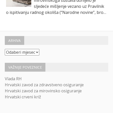
mirovinskoga sustava donijelo je
sljedeće mišljenje vezano uz Pravilnik
o ispitivanju radnog okoliša (“Narodne novine”, broj
16/16): Ako ovlaštena pravna osoba ima ovlaštenje
za ispitivanje kemijskih čimbenika […]
ARHIVA
Arhiva
VAŽNIJE POVEZNICE
Vlada RH
Hrvatski zavod za zdravstveno osiguranje
Hrvatski zavod za mirovinsko osiguranje
Hrvatski crveni križ