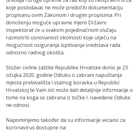
uređaja i druge opreme za rad koji su neispravni ili za
koje poslodavac ne može predočiti dokumentaciju
propisanu ovim Zakonom i drugim propisima. Pri
donošenju moguće upravne mjere Državni
inspektorat će u svakom pojedinačnom slučaju
razmotriti osnovanost okolnosti koje utječu na
mogućnost osiguranja ispitivanja sredstava rada
odnosno radnog okoliša.
Stožer civilne zaštite Republike Hrvatske donio je 23.
ožujka 2020. godine Odluku o zabrani napuštanja
mjesta prebivališta i stalnog boravka u Republici
Hrvatskoj te Vam isti može dati detaljnije informacije o
tome na koga se zabrana iz točke I. navedene Odluke
ne odnosi.
Napominjemo također da su informacije vezano za
koronavirus dostupne na: