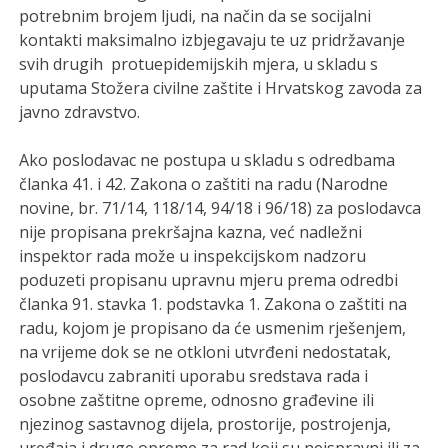
potrebnim brojem ljudi, na način da se socijalni
kontakti maksimalno izbjegavaju te uz pridržavanje
svih drugih protuepidemijskih mjera, u skladu s
uputama Stožera civilne zaštite i Hrvatskog zavoda za
javno zdravstvo.
Ako poslodavac ne postupa u skladu s odredbama
članka 41. i 42. Zakona o zaštiti na radu (Narodne
novine, br. 71/14, 118/14, 94/18 i 96/18) za poslodavca
nije propisana prekršajna kazna, već nadležni
inspektor rada može u inspekcijskom nadzoru
poduzeti propisanu upravnu mjeru prema odredbi
članka 91. stavka 1. podstavka 1. Zakona o zaštiti na
radu, kojom je propisano da će usmenim rješenjem,
na vrijeme dok se ne otkloni utvrđeni nedostatak,
poslodavcu zabraniti uporabu sredstava rada i
osobne zaštitne opreme, odnosno građevine ili
njezinog sastavnog dijela, prostorije, postrojenja,