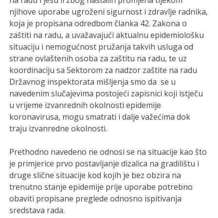
na radu i jesu li zbog nastalih promjena tijekom
njihove uporabe ugroženi sigurnost i zdravlje radnika,
koja je propisana odredbom članka 42. Zakona o
zaštiti na radu, a uvažavajući aktualnu epidemiološku
situaciju i nemogućnost pružanja takvih usluga od
strane ovlaštenih osoba za zaštitu na radu, te uz
koordinaciju sa Sektorom za nadzor zaštite na radu
Državnog inspektorata mišljenja smo da se u
navedenim slučajevima postojeći zapisnici koji istječu
u vrijeme izvanrednih okolnosti epidemije
koronavirusa, mogu smatrati i dalje važećima dok
traju izvanredne okolnosti.
Prethodno navedeno ne odnosi se na situacije kao što
je primjerice prvo postavljanje dizalica na gradilištu i
druge slične situacije kod kojih je bez obzira na
trenutno stanje epidemije prije uporabe potrebno
obaviti propisane preglede odnosno ispitivanja
sredstava rada.