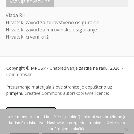
VAŽNIJE POVEZNICE
Vlada RH
Hrvatski zavod za zdravstveno osiguranje
Hrvatski zavod za mirovinsko osiguranje
Hrvatski crveni križ
Copyright © MROSP - Unapređivanje zaštite na radu, 2026. -
uznr.mrms.hr
Preuzimanje materijala s ove stranice je dopušteno uz
primjenu
Creative Commons autorskopravne licence
:
uznr.mrms.hr koristi kolačiće („cookie“) kako bi vam pružio bolje
korisničko iskustvo. Nastavkom pregleda stranice slažete se s
ukoliko nije drugačije
korištenjem kolačića.