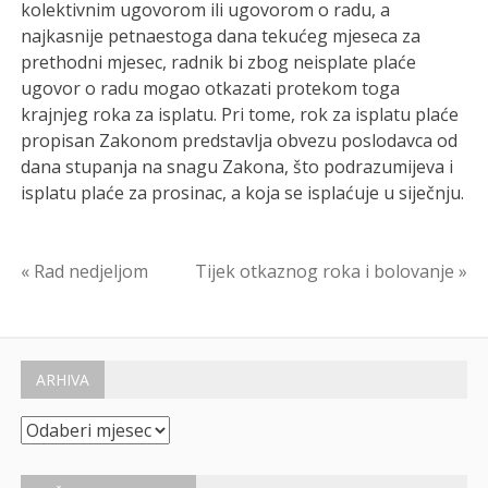
kolektivnim ugovorom ili ugovorom o radu, a
najkasnije petnaestoga dana tekućeg mjeseca za
prethodni mjesec, radnik bi zbog neisplate plaće
ugovor o radu mogao otkazati protekom toga
krajnjeg roka za isplatu. Pri tome, rok za isplatu plaće
propisan Zakonom predstavlja obvezu poslodavca od
dana stupanja na snagu Zakona, što podrazumijeva i
isplatu plaće za prosinac, a koja se isplaćuje u siječnju.
Navigacija
« Rad nedjeljom
Tijek otkaznog roka i bolovanje »
objava
ARHIVA
Arhiva