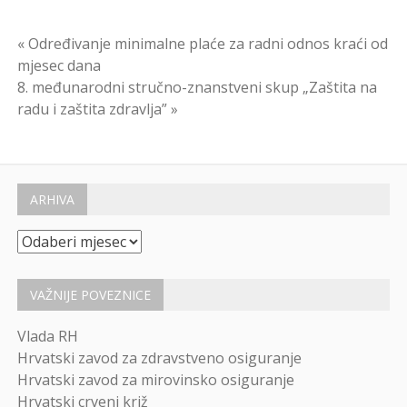
Navigacija
« Određivanje minimalne plaće za radni odnos kraći od
mjesec dana
objava
8. međunarodni stručno-znanstveni skup „Zaštita na
radu i zaštita zdravlja” »
ARHIVA
Arhiva
VAŽNIJE POVEZNICE
Vlada RH
Hrvatski zavod za zdravstveno osiguranje
Hrvatski zavod za mirovinsko osiguranje
Hrvatski crveni križ