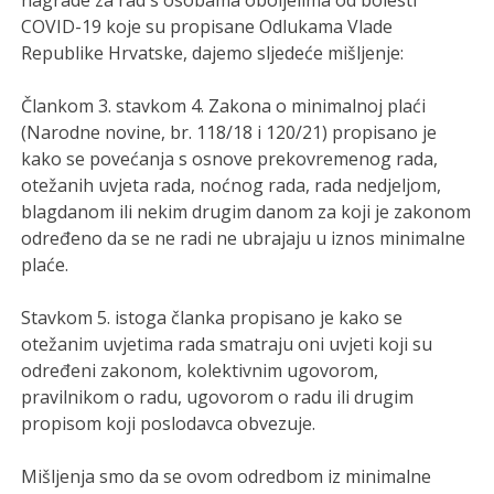
nagrade za rad s osobama oboljelima od bolesti
COVID-19 koje su propisane Odlukama Vlade
Republike Hrvatske, dajemo sljedeće mišljenje:
Člankom 3. stavkom 4. Zakona o minimalnoj plaći
(Narodne novine, br. 118/18 i 120/21) propisano je
kako se povećanja s osnove prekovremenog rada,
otežanih uvjeta rada, noćnog rada, rada nedjeljom,
blagdanom ili nekim drugim danom za koji je zakonom
određeno da se ne radi ne ubrajaju u iznos minimalne
plaće.
Stavkom 5. istoga članka propisano je kako se
otežanim uvjetima rada smatraju oni uvjeti koji su
određeni zakonom, kolektivnim ugovorom,
pravilnikom o radu, ugovorom o radu ili drugim
propisom koji poslodavca obvezuje.
Mišljenja smo da se ovom odredbom iz minimalne