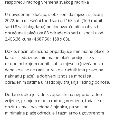
rasporedu radnog vremena svakog radnika.
U navedenom slučaju, s obzirom da mjesec siječanj
2022. ima mjesečni fond sati od 168 sati (160 radnih
sati i 8 sati blagdana) poslodavac će biti u obvezi
obračunati plaću za 88 odrađenih sati u iznosi u od
2.455,36 kuna (4.687,50 : 168 x 88).
Dakle, način obračuna pripadajuće minimalne plaće je
kako slijedi: iznos minimalne plaće podijeli se s
ukupnim brojem radnih sati u mjesecu (uvećano za
dane koje se ne rade, a za koje radnik ima pravo na
naknadu plaće), a dobiveni iznos se množi sa
odrađenim satima u razdoblju trajanja radnog odnosa.
Dodatno, ako je radnik zaposlen na nepuno radno
vrijeme, primjerice pola radnog vremena, tada se u
obzir uzima i navedena činjenica, pa se iznos
minimalne plaće određuje i razmjerno ugovorenom