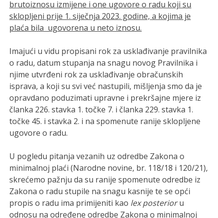
brutoiznosu izmijene i one ugovore o radu koji su
sklopljeni prije 1. siječnja 2023. godine, a kojima je
plaća bila ugovorena u neto iznosu.
Imajući u vidu propisani rok za usklađivanje pravilnika
o radu, datum stupanja na snagu novog Pravilnika i
njime utvrđeni rok za usklađivanje obračunskih
isprava, a koji su svi već nastupili, mišljenja smo da je
opravdano poduzimati upravne i prekršajne mjere iz
članka 226. stavka 1. točke 7. i članka 229. stavka 1.
točke 45. i stavka 2. i na spomenute ranije sklopljene
ugovore o radu.
U pogledu pitanja vezanih uz odredbe Zakona o
minimalnoj plaći (Narodne novine, br. 118/18 i 120/21),
skrećemo pažnju da su ranije spomenute odredbe iz
Zakona o radu stupile na snagu kasnije te se opći
propis o radu ima primijeniti kao
lex posterior
u
odnosu na određene odredbe Zakona o minimalnoj