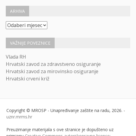
ARHIVA
Arhiva
VAŽNIJE POVEZNICE
Vlada RH
Hrvatski zavod za zdravstveno osiguranje
Hrvatski zavod za mirovinsko osiguranje
Hrvatski crveni križ
Copyright © MROSP - Unapređivanje zaštite na radu, 2026. -
uznr.mrms.hr
Preuzimanje materijala s ove stranice je dopušteno uz
primjenu
Creative Commons autorskopravne licence
: