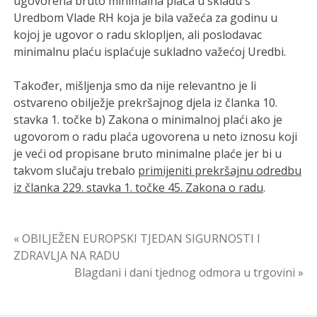
ugovorena bruto minimalna plaća u skladu s
Uredbom Vlade RH koja je bila važeća za godinu u
kojoj je ugovor o radu sklopljen, ali poslodavac
minimalnu plaću isplaćuje sukladno važećoj Uredbi.
Također, mišljenja smo da nije relevantno je li
ostvareno obilježje prekršajnog djela iz članka 10.
stavka 1. točke b) Zakona o minimalnoj plaći ako je
ugovorom o radu plaća ugovorena u neto iznosu koji
je veći od propisane bruto minimalne plaće jer bi u
takvom slučaju trebalo
primijeniti prekršajnu odredbu
iz članka 229. stavka 1. točke 45. Zakona o radu
.
Navigacija
« OBILJEŽEN EUROPSKI TJEDAN SIGURNOSTI I
ZDRAVLJA NA RADU
objava
Blagdani i dani tjednog odmora u trgovini »