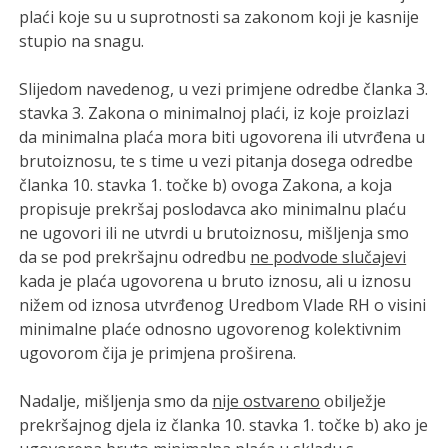
plaći koje su u suprotnosti sa zakonom koji je kasnije
stupio na snagu.
Slijedom navedenog, u vezi primjene odredbe članka 3.
stavka 3. Zakona o minimalnoj plaći, iz koje proizlazi
da minimalna plaća mora biti ugovorena ili utvrđena u
brutoiznosu, te s time u vezi pitanja dosega odredbe
članka 10. stavka 1. točke b) ovoga Zakona, a koja
propisuje prekršaj poslodavca ako minimalnu plaću
ne ugovori ili ne utvrdi u brutoiznosu, mišljenja smo
da se pod prekršajnu odredbu
ne podvode slučajevi
kada je plaća ugovorena u bruto iznosu, ali u iznosu
nižem od iznosa utvrđenog Uredbom Vlade RH o visini
minimalne plaće odnosno ugovorenog kolektivnim
ugovorom čija je primjena proširena.
Nadalje, mišljenja smo da
nije ostvareno
obilježje
prekršajnog djela iz članka 10. stavka 1. točke b) ako je