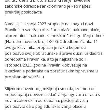
biti utvrđena u brutoiznosu. Kršenje navedene
zakonske odredbe sankcionirano je kao najteži
prekršaj poslodavca.
Nadalje, 1. srpnja 2023. stupio je na snagu i novi
Pravilnik o sadržaju obračuna plaće, naknade plaće,
otpremnine i naknade za neiskorišteni godišnji odmor
(Narodne novine, broj 68/23). Odredbom članka 11.
ovoga Pravilnika propisan je rok u kojem su
poslodavci svoje obračunske isprave dužni uskladiti s
odredbama Pravilnika, a to je najkasnije do 1.
listopada 2023. godine. Pravilnik obvezuje na
iskazivanje podataka na obračunskim ispravama u
propisanom sadržaju.
Slijedom navedenog mišljenja smo da, iznimno od
nepostojanja obveze usklađivanja ugovora o radu s
novim zakonskim odredbama,
postoji obveza
poslodavca da u pogledu iskazivanja plaće u