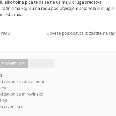
iju alkoholna pića te da se ne uzimaju druga sredstva
radnicima koji su na radu pod utjecajem alkohola ili drugih
 mjesta rada.
a radu
Obveze poslodavca iz zaštite na rad
IJE POVEZNICE
RH
ki zavod za zdravstveno
anje
ki zavod za mirovinsko
anje
i crveni križ