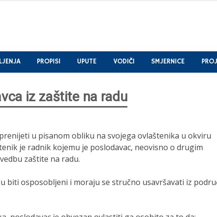
LJENJA
PROPISI
UPUTE
VODIČI
SMJERNICE
PROJ
vca iz zaštite na radu
renijeti u pisanom obliku na svojega ovlaštenika u okviru
enik je radnik kojemu je poslodavac, neovisno o drugim
vedbu zaštite na radu.
 biti osposobljeni i moraju se stručno usavršavati iz podru
a, poslodavac je obvezan ovlastiti ga osobito za to da: