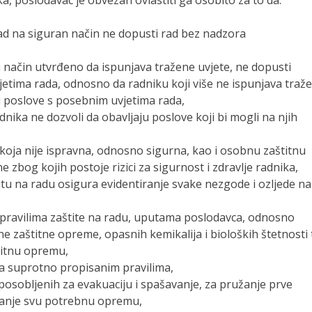
rad na siguran način ne dopusti rad bez nadzora
i način utvrđeno da ispunjava tražene uvjete, ne dopusti
etima rada, odnosno da radniku koji više ne ispunjava traž
ti poslove s posebnim uvjetima rada,
nika ne dozvoli da obavljaju poslove koji bi mogli na njih
koja nije ispravna, odnosno sigurna, kao i osobnu zaštitnu
zbog kojih postoje rizici za sigurnost i zdravlje radnika,
itu na radu osigura evidentiranje svake nezgode i ozljede na
s pravilima zaštite na radu, uputama poslodavca, odnosno
zaštitne opreme, opasnih kemikalija i bioloških štetnosti 
titnu opremu,
ja suprotno propisanim pravilima,
osobljenih za evakuaciju i spašavanje, za pružanje prve
ganje svu potrebnu opremu,