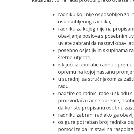
radniku koji nije osposobljen za 
osposobljenog radnika,
radniku za kojeg nije na propisan
obavljanje poslova s posebnim uvj
uvjete zabrani da nastavi obavlja
posebno osjetljivim skupinama rad
štetno utjecati,
isključi iz uporabe radnu opremu 
opremu na kojoj nastanu promjene 
u suradnji sa stručnjakom za zašt
radu,
nadzire da radnici rade u skladu 
proizvođača radne opreme, osobne 
da koriste propisanu osobnu zaš
radniku zabrani rad ako ga obavl
osigura potreban broj radnika osp
pomoći te da im stavi na raspola