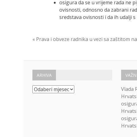
osigura da se u vrijeme rada ne p
ovisnosti, odnosno da zabrani rad 
sredstava ovisnosti i da ih udalji s
Navigacija
« Prava i obveze radnika u vezi sa zaštitom n
objava
ARHIVA
VAŽN
Arhiva
Vlada 
Hrvats
osigur
Hrvats
osigur
Hrvatsk