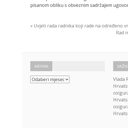
pisanom obliku s obveznim sadržajem ugovora
Navigacija
« Uvjeti rada radnika koji rade na određeno
Rad n
objava
ARHIVA
VAŽN
Arhiva
Vlada 
Hrvats
osigur
Hrvats
osigur
Hrvatsk