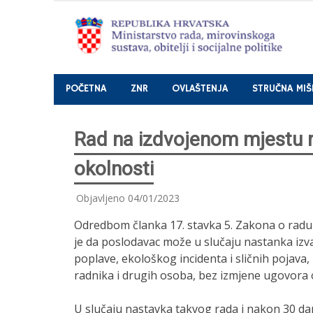
Nastavi
POČETNA
ZNR
OVLAŠTENJA
STRUČNA MIŠ
Rad na izdvojenom mjestu r
okolnosti
Objavljeno
04/01/2023
Odredbom članka 17. stavka 5. Zakona o radu 
je da poslodavac može u slučaju nastanka izva
poplave, ekološkog incidenta i sličnih pojava, 
radnika i drugih osoba, bez izmjene ugovora 
U slučaju nastavka takvog rada i nakon 30 da