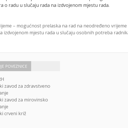
 o radu u slučaju rada na izdvojenom mjestu rada.
 vrijeme – mogućnost prelaska na rad na neodređeno vrijeme
a izdvojenom mjestu rada u slučaju osobnih potreba radnik
IJE POVEZNICE
RH
ki zavod za zdravstveno
anje
ki zavod za mirovinsko
anje
i crveni križ