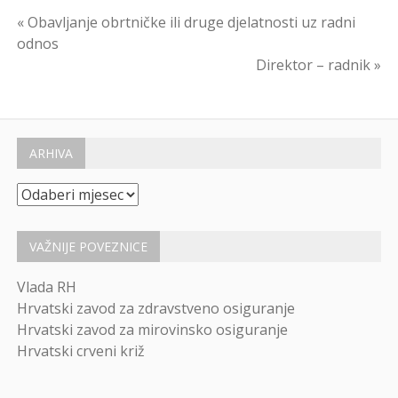
Navigacija
« Obavljanje obrtničke ili druge djelatnosti uz radni
odnos
objava
Direktor – radnik »
ARHIVA
Arhiva
VAŽNIJE POVEZNICE
Vlada RH
Hrvatski zavod za zdravstveno osiguranje
Hrvatski zavod za mirovinsko osiguranje
Hrvatski crveni križ