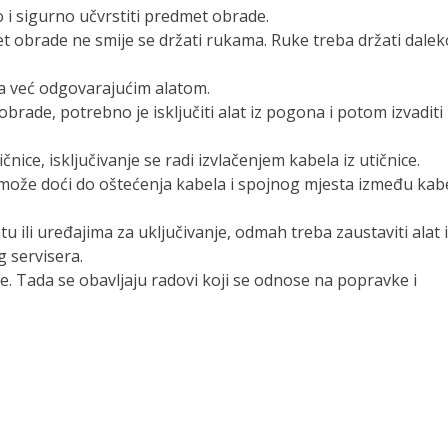
o i sigurno učvrstiti predmet obrade.
t obrade ne smije se držati rukama. Ruke treba držati dalek
a već odgovarajućim alatom.
brade, potrebno je isključiti alat iz pogona i potom izvaditi
tičnice, isključivanje se radi izvlačenjem kabela iz utičnice.
 može doći do oštećenja kabela i spojnog mjesta između kab
u ili uređajima za uključivanje, odmah treba zaustaviti alat i
g servisera.
je. Tada se obavljaju radovi koji se odnose na popravke i