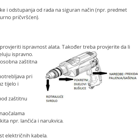
eške i odstupanja od rada na siguran način (npr. predmet
urno pričvršćen).
provjeriti ispravnost alata. Također treba provjerite da li
eluju ispravno.
 osobna zaštitna
potrebljava pri
 tijelo i
 pod zaštitnu
e naočalama
ita npr. lančića i narukvica.
t električnih kabela.