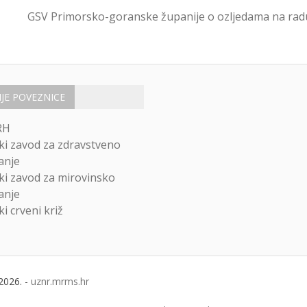
GSV Primorsko-goranske županije o ozljedama na rad
IJE POVEZNICE
RH
ki zavod za zdravstveno
anje
ki zavod za mirovinsko
anje
i crveni križ
2026. -
uznr.mrms.hr