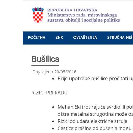
Nastavi
POČETNA
ZNR
OVLAŠTENJA
STRUČNA MIŠ
Bušilica
Objavljeno
20/05/2016
Prije upotrebe bušilice pročitati 
RIZICI PRI RADU:
Mehanički (rotirajuće svrdlo ili pok
oštra metalna strugotina može ozli
Rizici od udara električne struje
Čestice prašine od bušenja mogu 