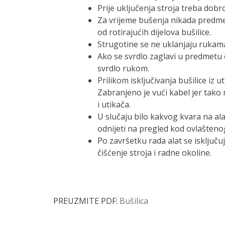
Prije uključenja stroja treba dobr
Za vrijeme bušenja nikada predme
od rotirajućih dijelova bušilice.
Strugotine se ne uklanjaju rukam
Ako se svrdlo zaglavi u predmetu o
svrdlo rukom.
Prilikom isključivanja bušilice iz u
Zabranjeno je vući kabel jer tako
i utikača.
U slučaju bilo kakvog kvara na alat
odnijeti na pregled kod ovlašteno
Po završetku rada alat se isključu
čišćenje stroja i radne okoline.
PREUZMITE PDF:
Bušilica