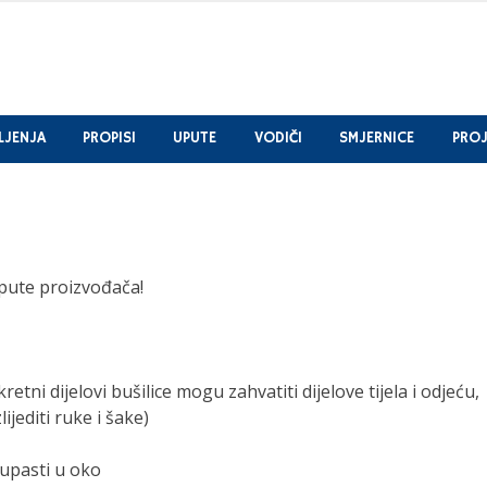
LJENJA
PROPISI
UPUTE
VODIČI
SMJERNICE
PROJ
upute proizvođača!
retni dijelovi bušilice mogu zahvatiti dijelove tijela i odjeću,
jediti ruke i šake)
upasti u oko