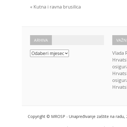
Navigacija
« Kutna i ravna brusilica
objava
ARHIVA
VAŽN
Arhiva
Vlada 
Hrvats
osigur
Hrvats
osigur
Hrvatsk
Copyright © MROSP - Unapređivanje zaštite na radu, 