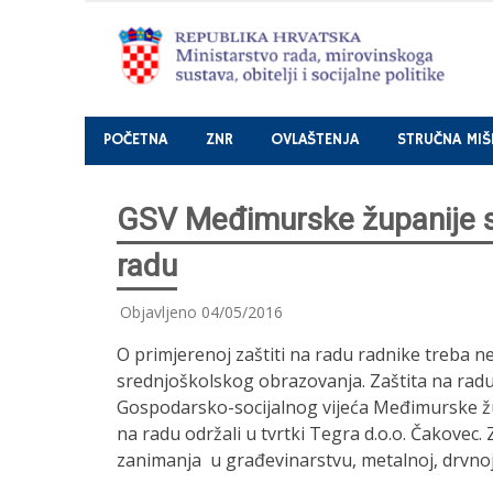
Nastavi
POČETNA
ZNR
OVLAŠTENJA
STRUČNA MIŠ
GSV Međimurske županije sj
radu
Objavljeno
04/05/2016
O primjerenoj zaštiti na radu radnike treba n
srednjoškolskog obrazovanja. Zaštita na radu 
Gospodarsko-socijalnog vijeća Međimurske žu
na radu održali u tvrtki Tegra d.o.o. Čakovec.
zanimanja u građevinarstvu, metalnoj, drvnoj i