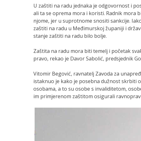
U zaštiti na radu jednaka je odgovornost i po
ali ta se oprema mora i koristi. Radnik mora b
njome, jer u suprotnome snositi sankcije. Ia
zaštiti na radu u Međimurskoj županiji i državi
stanje zaštiti na radu bilo bolje.
Zaštita na radu mora biti temelj i početak sv
pravo, rekao je Davor Sabolić, predsjednik G
Vitomir Begović, ravnatelj Zavoda za unapređi
istaknuo je kako je posebna dužnost skrbiti 
osobama, a to su osobe s invaliditetom, oso
im primjerenom zaštitom osigurali ravnopravno