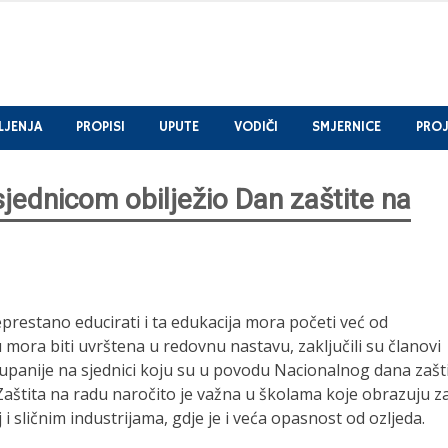
LJENJA
PROPISI
UPUTE
VODIČI
SMJERNICE
PROJ
ednicom obilježio Dan zaštite na
eprestano educirati i ta edukacija mora početi već od
mora biti uvrštena u redovnu nastavu, zaključili su članovi
panije na sjednici koju su u povodu Nacionalnog dana zašt
 Zaštita na radu naročito je važna u školama koje obrazuju z
 sličnim industrijama, gdje je i veća opasnost od ozljeda.