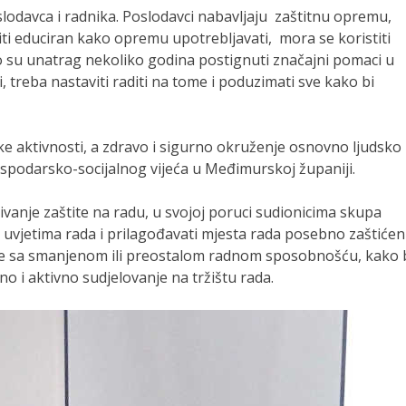
slodavca i radnika. Poslodavci nabavljaju zaštitnu opremu,
iti educiran kako opremu upotrebljavati, mora se koristiti
ko su unatrag nekoliko godina postignuti značajni pomaci u
, treba nastaviti raditi na tome i poduzimati sve kako bi
ake aktivnosti, a zdravo i sigurno okruženje osnovno ljudsko
ospodarsko-socijalnog vijeća u Međimurskoj županiji.
vanje zaštite na radu, u svojoj poruci sudionicima skupa
o uvjetima rada i prilagođavati mjesta rada posebno zaštiće
be sa smanjenom ili preostalom radnom sposobnošću, kako 
 i aktivno sudjelovanje na tržištu rada.