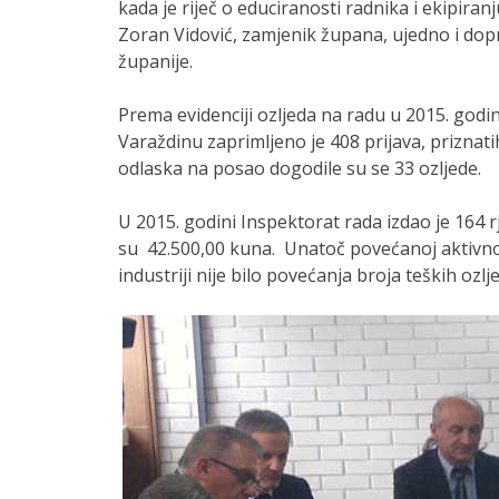
kada je riječ o educiranosti radnika i ekipiran
Zoran Vidović, zamjenik župana, ujedno i do
županije.
Prema evidenciji ozljeda na radu u 2015. god
Varaždinu zaprimljeno je 408 prijava, priznatih 
odlaska na posao dogodile su se 33 ozljede.
U 2015. godini Inspektorat rada izdao je 164 r
su 42.500,00 kuna. Unatoč povećanoj aktivnost
industriji nije bilo povećanja broja teških ozlj