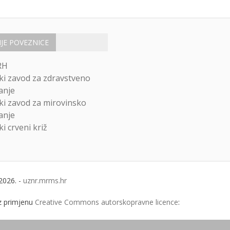
IJE POVEZNICE
RH
ki zavod za zdravstveno
anje
ki zavod za mirovinsko
anje
i crveni križ
2026. -
uznr.mrms.hr
uz primjenu
Creative Commons autorskopravne licence
:
je navedeno.