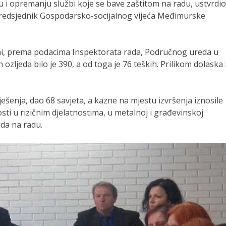
ju i opremanju službi koje se bave zaštitom na radu, ustvrdio
predsjednik Gospodarsko-socijalnog vijeća Međimurske
ini, prema podacima Inspektorata rada, Područnog ureda u
ozljeda bilo je 390, a od toga je 76 teških. Prilikom dolaska i
ješenja, dao 68 savjeta, a kazne na mjestu izvršenja iznosile
i u rizičnim djelatnostima, u metalnoj i građevinskoj
eda na radu.