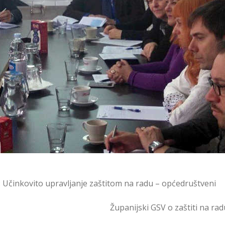
: Učinkovito upravljanje zaštitom na radu – općedruštveni
Županijski GSV o zaštiti na rad