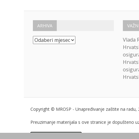
ARHIVA
VAŽN
Arhiva
Vlada 
Hrvats
osigur
Hrvats
osigur
Hrvatsk
Copyright © MROSP - Unapređivanje zaštite na radu, 
Preuzimanje materijala s ove stranice je dopušteno 
ukoliko nije drugači