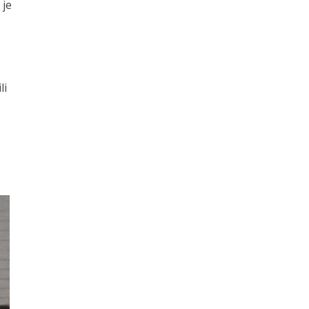
 je
li