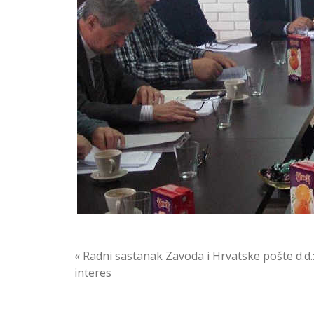
Navigacija
« Radni sastanak Zavoda i Hrvatske pošte d.d.
interes
objava