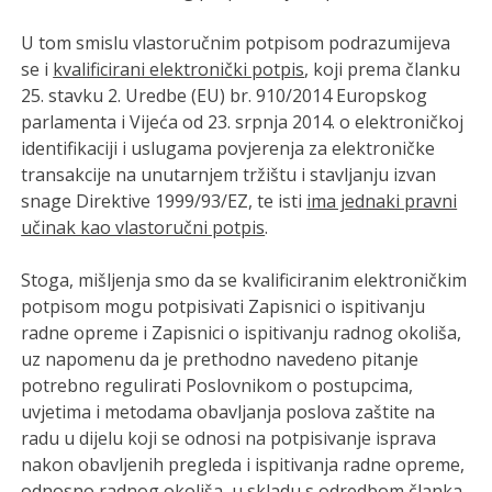
U tom smislu vlastoručnim potpisom podrazumijeva
se i
kvalificirani elektronički potpis
, koji prema članku
25. stavku 2. Uredbe (EU) br. 910/2014 Europskog
parlamenta i Vijeća od 23. srpnja 2014. o elektroničkoj
identifikaciji i uslugama povjerenja za elektroničke
transakcije na unutarnjem tržištu i stavljanju izvan
snage Direktive 1999/93/EZ, te isti
ima jednaki pravni
učinak kao vlastoručni potpis
.
Stoga, mišljenja smo da se kvalificiranim elektroničkim
potpisom mogu potpisivati Zapisnici o ispitivanju
radne opreme i Zapisnici o ispitivanju radnog okoliša,
uz napomenu da je prethodno navedeno pitanje
potrebno regulirati Poslovnikom o postupcima,
uvjetima i metodama obavljanja poslova zaštite na
radu u dijelu koji se odnosi na potpisivanje isprava
nakon obavljenih pregleda i ispitivanja radne opreme,
odnosno radnog okoliša, u skladu s odredbom članka