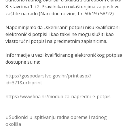
8. stavcima 1. i 2. Pravilnika o ovlaštenjima za poslove
zaštite na radu (Narodne novine, br. 50/19 i 58/22).
Napominjemo da „skenirani“ potpisi nisu kvalificirani
elektronički potpisi i kao takvi ne mogu služiti kao
vlastoručni potpisi na predmetnim zapisnicima.
Informacije u vezi kvalificiranog elektroničkog potpisa
dostupne su na:
https://gospodarstvo.gov.hr/print.aspx?
id=371&url=print
https://www.fina.hr/moduli-za-napredni-e-potpis
Navigacija
« Sudionici u ispitivanju radne opreme i radnog
okoliša
objava