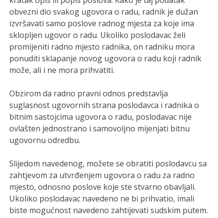
kratak opis ili popis poslova. Kako je taj podatak
obvezni dio svakog ugovora o radu, radnik je dužan
izvršavati samo poslove radnog mjesta za koje ima
sklopljen ugovor o radu. Ukoliko poslodavac želi
promijeniti radno mjesto radnika, on radniku mora
ponuditi sklapanje novog ugovora o radu koji radnik
može, ali i ne mora prihvatiti.
Obzirom da radno pravni odnos predstavlja
suglasnost ugovornih strana poslodavca i radnika o
bitnim sastojcima ugovora o radu, poslodavac nije
ovlašten jednostrano i samovoljno mijenjati bitnu
ugovornu odredbu.
Slijedom navedenog, možete se obratiti poslodavcu sa
zahtjevom za utvrđenjem ugovora o radu za radno
mjesto, odnosno poslove koje ste stvarno obavljali.
Ukoliko poslodavac navedeno ne bi prihvatio, imali
biste mogućnost navedeno zahtijevati sudskim putem.