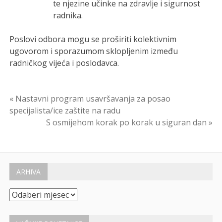
te njezine učinke na zdravlje i sigurnost
radnika.
Poslovi odbora mogu se proširiti kolektivnim
ugovorom i sporazumom sklopljenim između
radničkog vijeća i poslodavca.
Navigacija
« Nastavni program usavršavanja za posao
specijalista/ice zaštite na radu
objava
S osmijehom korak po korak u siguran dan »
ARHIVA
Arhiva