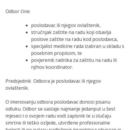
Odbor čine:
poslodavac ili njegov ovlaštenik,
stručnjak zaštite na radu koji obavlja
poslove zaštite na radu kod poslodavca,
specijalist medicine rada izabran u skladu s
posebnim propisom, te
povjerenik radnika za zaštitu na radu ili
njihov koordinator.
Predsjednik Odbora je poslodavac ili njegov
ovlaštenik.
O imenovanju odbora poslodavac donosi pisanu
odluku. Odbor se sastaje najmanje jedanput u šest
mjeseci i o svojem radu vodi zapisnik te u slučaju
smrtne ili teško ozljede, utvrđene profesionalne
bolesti ili po nalazu nadležnog inspektora obvezan je