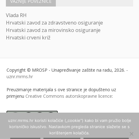
VAŽNIJE POVEZNICE
Vlada RH
Hrvatski zavod za zdravstveno osiguranje
Hrvatski zavod za mirovinsko osiguranje
Hrvatski crveni križ
Copyright © MROSP - Unapređivanje zaštite na radu, 2026. -
uznr.mrms.hr
Preuzimanje materijala s ove stranice je dopušteno uz
primjenu
Creative Commons autorskopravne licence
:
uznr.mrms.hr koristi kolačiće („cookie“) kako bi vam pružio bolje
korisničko iskustvo. Nastavkom pregleda stranice slažete se s
ukoliko nije drugačije
korištenjem kolačića.