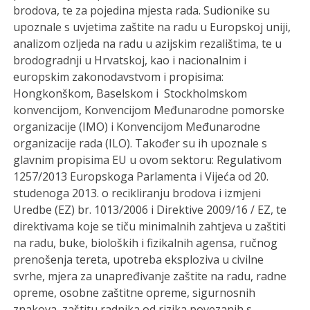
brodova, te za pojedina mjesta rada. Sudionike su
upoznale s uvjetima zaštite na radu u Europskoj uniji,
analizom ozljeda na radu u azijskim rezalištima, te u
brodogradnji u Hrvatskoj, kao i nacionalnim i
europskim zakonodavstvom i propisima:
Hongkonškom, Baselskom i Stockholmskom
konvencijom, Konvencijom Međunarodne pomorske
organizacije (IMO) i Konvencijom Međunarodne
organizacije rada (ILO). Također su ih upoznale s
glavnim propisima EU u ovom sektoru: Regulativom
1257/2013 Europskoga Parlamenta i Vijeća od 20.
studenoga 2013. o recikliranju brodova i izmjeni
Uredbe (EZ) br. 1013/2006 i Direktive 2009/16 / EZ, te
direktivama koje se tiču minimalnih zahtjeva u zaštiti
na radu, buke, bioloških i fizikalnih agensa, ručnog
prenošenja tereta, upotreba eksploziva u civilne
svrhe, mjera za unapređivanje zaštite na radu, radne
opreme, osobne zaštitne opreme, sigurnosnih
znakova, zaštitu radnika od rizika povezanih s