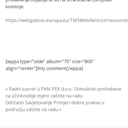
komisije:
https://webgate.ec.europa.eu/TMSWebRestrict/resources
[wppa type=”slide” album=”70″ size=”800″
align=”center”]Any comment[/wppa]
Navigacija
« Radni susret u PAN-PEK d.o.o.: Stimulirati poslodavce
za učinkovitije mjere zaštite na radu
objava
Održano Savjetovanje Primjeri dobre prakse u
području zaštite na radu »