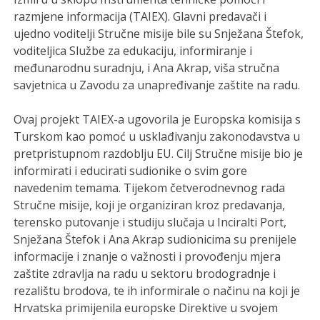
razmjene informacija (TAIEX). Glavni predavači i
ujedno voditelji Stručne misije bile su Snježana Štefok,
voditeljica Službe za edukaciju, informiranje i
međunarodnu suradnju, i Ana Akrap, viša stručna
savjetnica u Zavodu za unapređivanje zaštite na radu.
Ovaj projekt TAIEX-a ugovorila je Europska komisija s
Turskom kao pomoć u usklađivanju zakonodavstva u
pretpristupnom razdoblju EU. Cilj Stručne misije bio je
informirati i educirati sudionike o svim gore
navedenim temama. Tijekom četverodnevnog rada
Stručne misije, koji je organiziran kroz predavanja,
terensko putovanje i studiju slučaja u Inciralti Port,
Snježana Štefok i Ana Akrap sudionicima su prenijele
informacije i znanje o važnosti i provođenju mjera
zaštite zdravlja na radu u sektoru brodogradnje i
rezalištu brodova, te ih informirale o načinu na koji je
Hrvatska primijenila europske Direktive u svojem