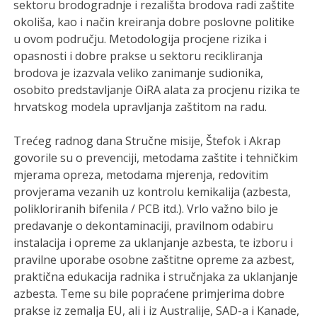
sektoru brodogradnje i rezališta brodova radi zaštite
okoliša, kao i način kreiranja dobre poslovne politike
u ovom području. Metodologija procjene rizika i
opasnosti i dobre prakse u sektoru recikliranja
brodova je izazvala veliko zanimanje sudionika,
osobito predstavljanje OiRA alata za procjenu rizika te
hrvatskog modela upravljanja zaštitom na radu.
Trećeg radnog dana Stručne misije, Štefok i Akrap
govorile su o prevenciji, metodama zaštite i tehničkim
mjerama opreza, metodama mjerenja, redovitim
provjerama vezanih uz kontrolu kemikalija (azbesta,
polikloriranih bifenila / PCB itd.). Vrlo važno bilo je
predavanje o dekontaminaciji, pravilnom odabiru
instalacija i opreme za uklanjanje azbesta, te izboru i
pravilne uporabe osobne zaštitne opreme za azbest,
praktična edukacija radnika i stručnjaka za uklanjanje
azbesta. Teme su bile popraćene primjerima dobre
prakse iz zemalja EU, ali i iz Australije, SAD-a i Kanade,