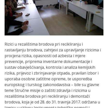
Rizici u rezalištima brodova pri recikliranju i
rastavljanju brodova, zahtjevi za upravljanje rizicima i
procjena rizika, opasnosti od azbesta i mjere
prevencije, priprema inventarne dokumentacije i
sustav obavješćivanja, kontrola i analiza kemijskih
rizika, prijevoz i zbrinjavanje otpada, pravilan izbor i
uporaba osobne zaštitne opreme, te usporedba
europskog i turskog zakonodavstva – bile su glavne
teme Stručne misije o zaštiti zdravlja i rizicima u
rezalištima brodova pri recikliranju i demontaži
brodova, koja je od 28. do 31. travnja 2017. održana u
Izmiru u sklopu Instrumenta tehničke pomoći i