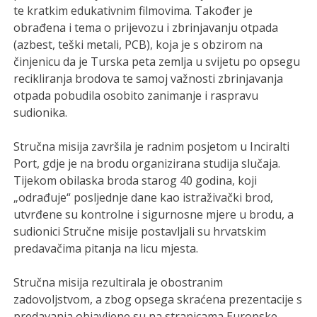
te kratkim edukativnim filmovima. Također je
obrađena i tema o prijevozu i zbrinjavanju otpada
(azbest, teški metali, PCB), koja je s obzirom na
činjenicu da je Turska peta zemlja u svijetu po opsegu
recikliranja brodova te samoj važnosti zbrinjavanja
otpada pobudila osobito zanimanje i raspravu
sudionika.
Stručna misija završila je radnim posjetom u Inciralti
Port, gdje je na brodu organizirana studija slučaja.
Tijekom obilaska broda starog 40 godina, koji
„odrađuje“ posljednje dane kao istraživački brod,
utvrđene su kontrolne i sigurnosne mjere u brodu, a
sudionici Stručne misije postavljali su hrvatskim
predavačima pitanja na licu mjesta.
Stručna misija rezultirala je obostranim
zadovoljstvom, a zbog opsega skraćena prezentacije s
predavanja objavljene su na stranicama Europske