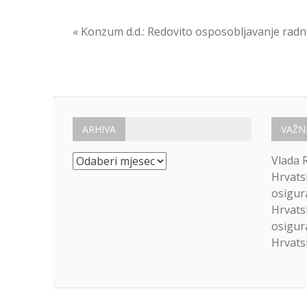
Navigacija
« Konzum d.d.: Redovito osposobljavanje radn
objava
ARHIVA
VAŽN
Arhiva
Vlada 
Hrvats
osigur
Hrvats
osigur
Hrvatsk