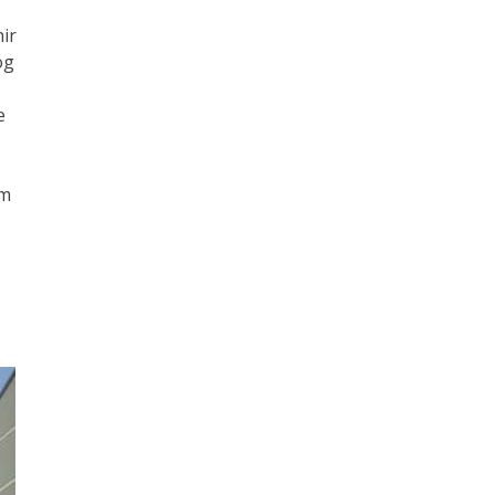
ir
og
e
om