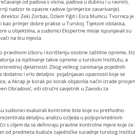
rečavanje od padova s visina, padova u dubinu i u ravnini,
rnji nadzor te opasne radove (primjerice zavarivanje).
i direktor Zeki Zorbas, Özlem Yiğit i Esra Mumcu. Tvornica je
i kao primjer dobre prakse u Turskoj. Tijekom obilaska,
e u objektima, a sudionici Ekspertne misije ispunjavali su
vači na licu mjesta.
o pravilnom izboru i korištenju osobne zaštitne opreme, što
orija za ispitivanje takve opreme u turskom Institutu, a
privrednoj djelatnosti. Zbog velikog zanimanja pojedinih
 dodatno i vrlo detaljno pojašnjavao opasnosti koje se
ice, a Akrap je korak po korak objasnila način izrade procje
ven Obradović, viši stručni savjetnik u Zavodu za
u sudionici evaluirali kontrolne liste koje su prethodno
prezentirala detaljnu analizu ozljeda u poljoprivrednom
ci s ciljem da se definiraju pravilne kontrolne mjere koje će
edan od predmeta buduće zajedničke suradnje turskog Institut