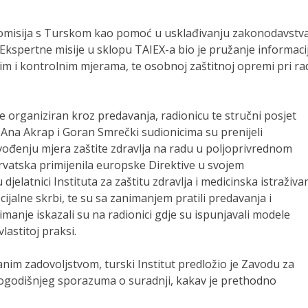
komisija s Turskom kao pomoć u usklađivanju zakonodavstv
j Ekspertne misije u sklopu TAIEX-a bio je pružanje informaci
ivnim i kontrolnim mjerama, te osobnoj zaštitnoj opremi pri r
e organiziran kroz predavanja, radionicu te stručni posjet
Ana Akrap i Goran Smrečki sudionicima su prenijeli
rovođenju mjera zaštite zdravlja na radu u poljoprivrednom
 Hrvatska primijenila europske Direktive u svojem
djelatnici Instituta za zaštitu zdravlja i medicinska istraživa
cijalne skrbi, te su sa zanimanjem pratili predavanja i
manje iskazali su na radionici gdje su ispunjavali modele
lastitoj praksi.
anim zadovoljstvom, turski Institut predložio je Zavodu za
rogodišnjeg sporazuma o suradnji, kakav je prethodno