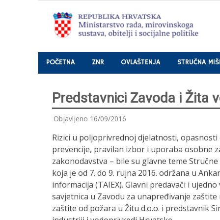
Nastavi
POČETNA
ZNR
OVLAŠTENJA
STRUČNA MIŠ
Predstavnici Zavoda i Žita v
Objavljeno
16/09/2016
Rizici u poljoprivrednoj djelatnosti, opasnosti
prevencije, pravilan izbor i uporaba osobne 
zakonodavstva – bile su glavne teme Stručne mis
koja je od 7. do 9. rujna 2016. održana u Ank
informacija (TAIEX). Glavni predavači i ujedno 
savjetnica u Zavodu za unapređivanje zaštite n
zaštite od požara u Žitu d.o.o. i predstavnik 
industriji i vodoprivredi Hrvatske.