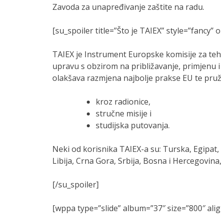
Zavoda za unapređivanje zaštite na radu.
[su_spoiler title=”Što je TAIEX” style=”fancy”
TAIEX je Instrument Europske komisije za teh
upravu s obzirom na približavanje, primjenu
olakšava razmjena najbolje prakse EU te pruža
kroz radionice,
stručne misije i
studijska putovanja.
Neki od korisnika TAIEX-a su: Turska, Egipat, 
Libija, Crna Gora, Srbija, Bosna i Hercegovina,
[/su_spoiler]
[wppa type=”slide” album=”37″ size=”800″ al