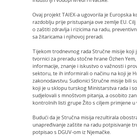
Ovaj projekt TAIEX-a ugovorila je Europska 
razdoblju prije pristupanja ove zemlje EU. Cil
o zaštiti zdravlja i rizicima na radu, prevent
sa žitaricama i njihovoj preradi.
Tijekom trodnevnog rada Stručne misije koji j
tvornici za preradu stočne hrane Özhen Yem, 
informacije, znanje i iskustvo o važnosti i p
sektoru, te ih informirali o načinu na koji je
zakonodavstvu. Sudionici Stručne misije bili su 
koji je u sklopu turskog Ministarstva rada i so
sudjelovali s mnoštvom pitanja, a osobito zani
kontrolnih listi grupe Žito s ciljem primjene u v
Budući da je Stručna misija rezultirala obostr
unapređivanje zaštite na radu potpisivanje t
potpisao s DGUV-om iz Njemačke.