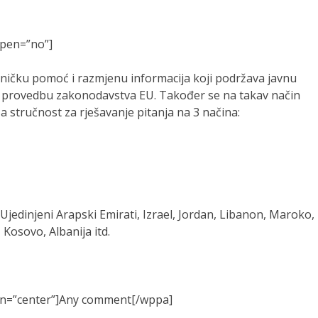
 open=”no”]
ničku pomoć i razmjenu informacija koji podržava javnu
 i provedbu zakonodavstva EU. Također se na takav način
 stručnost za rješavanje pitanja na 3 načina:
Ujedinjeni Arapski Emirati, Izrael, Jordan, Libanon, Maroko,
 Kosovo, Albanija itd.
ign=”center”]Any comment[/wppa]