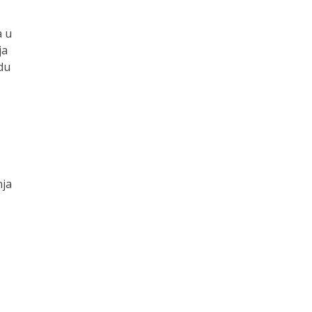
a u
ja
adu
nja