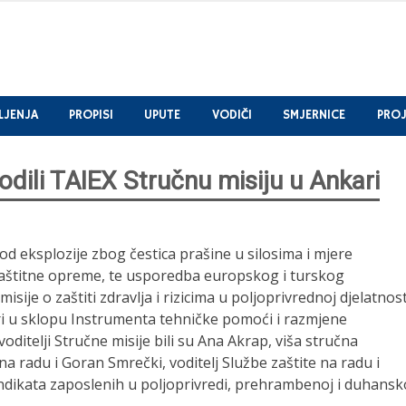
LJENJA
PROPISI
UPUTE
VODIČI
SMJERNICE
PROJ
odili TAIEX Stručnu misiju u Ankari
 od eksplozije zbog čestica prašine u silosima i mjere
zaštitne opreme, te usporedba europskog i turskog
ije o zaštiti zdravlja i rizicima u poljoprivrednoj djelatnost
ari u sklopu Instrumenta tehničke pomoći i razmjene
voditelji Stručne misije bili su Ana Akrap, viša stručna
a radu i Goran Smrečki, voditelj Službe zaštite na radu i
Sindikata zaposlenih u poljoprivredi, prehrambenoj i duhansk