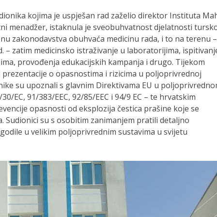
dionika kojima je uspješan rad zaželio direktor Instituta Mah
ktni menadžer, istaknula je sveobuhvatnost djelatnosti tursk
jenu zakonodavstva obuhvaća medicinu rada, i to na terenu –
d. – zatim medicinsko istraživanje u laboratorijima, ispitivanj
jima, provođenja edukacijskih kampanja i drugo. Tijekom
 prezentacije o opasnostima i rizicima u poljoprivrednoj
ionike su upoznali s glavnim Direktivama EU u poljoprivredn
/30/EC, 91/383/EEC, 92/85/EEC i 94/9 EC – te hrvatskim
vencije opasnosti od eksplozija čestica prašine koje se
a. Sudionici su s osobitim zanimanjem pratili detaljno
godile u velikim poljoprivrednim sustavima u svijetu