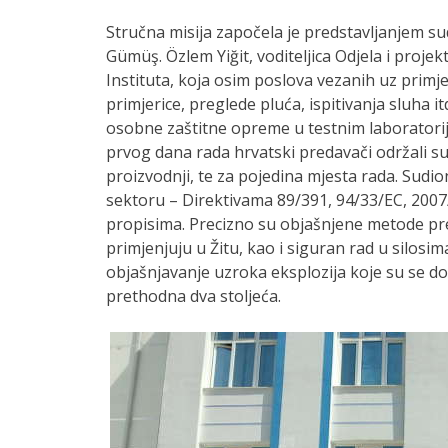
Stručna misija započela je predstavljanjem su
Gümüş. Özlem Yiğit, voditeljica Odjela i proje
Instituta, koja osim poslova vezanih uz prim
primjerice, preglede pluća, ispitivanja sluha it
osobne zaštitne opreme u testnim laboratori
prvog dana rada hrvatski predavači održali su
proizvodnji, te za pojedina mjesta rada. Sud
sektoru – Direktivama 89/391, 94/33/EC, 2007
propisima. Precizno su objašnjene metode pre
primjenjuju u Žitu, kao i siguran rad u silosim
objašnjavanje uzroka eksplozija koje su se do
prethodna dva stoljeća.