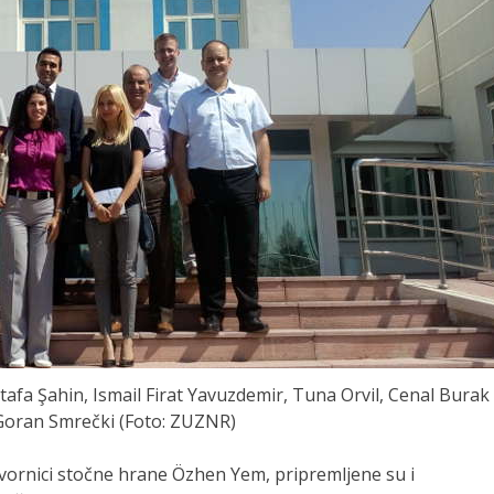
afa Şahin, Ismail Firat Yavuzdemir, Tuna Orvil, Cenal Burak
Goran Smrečki (Foto: ZUZNR)
tvornici stočne hrane Özhen Yem, pripremljene su i