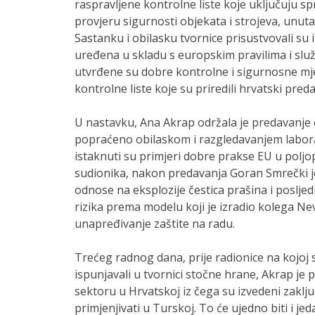
raspravljene kontrolne liste koje uključuju sp
provjeru sigurnosti objekata i strojeva, unuta
Sastanku i obilasku tvornice prisustvovali su 
uređena u skladu s europskim pravilima i služ
utvrđene su dobre kontrolne i sigurnosne mjer
kontrolne liste koje su priredili hrvatski preda
U nastavku, Ana Akrap održala je predavanje 
popraćeno obilaskom i razgledavanjem laborat
istaknuti su primjeri dobre prakse EU u poljo
sudionika, nakon predavanja Goran Smrečki je
odnose na eksplozije čestica prašina i posljed
rizika prema modelu koji je izradio kolega Ne
unapređivanje zaštite na radu.
Trećeg radnog dana, prije radionice na kojoj s
ispunjavali u tvornici stočne hrane, Akrap je 
sektoru u Hrvatskoj iz čega su izvedeni zaključ
primjenjivati u Turskoj. To će ujedno biti i j