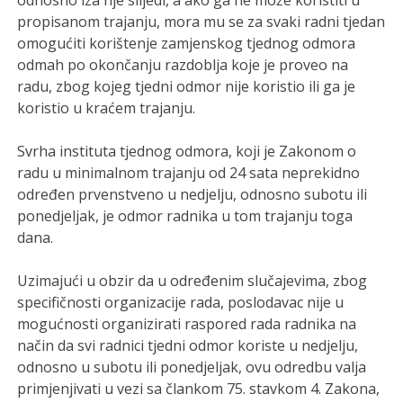
odnosno iza nje slijedi, a ako ga ne može koristiti u
propisanom trajanju, mora mu se za svaki radni tjedan
omogućiti korištenje zamjenskog tjednog odmora
odmah po okončanju razdoblja koje je proveo na
radu, zbog kojeg tjedni odmor nije koristio ili ga je
koristio u kraćem trajanju.
Svrha instituta tjednog odmora, koji je Zakonom o
radu u minimalnom trajanju od 24 sata neprekidno
određen prvenstveno u nedjelju, odnosno subotu ili
ponedjeljak, je odmor radnika u tom trajanju toga
dana.
Uzimajući u obzir da u određenim slučajevima, zbog
specifičnosti organizacije rada, poslodavac nije u
mogućnosti organizirati raspored rada radnika na
način da svi radnici tjedni odmor koriste u nedjelju,
odnosno u subotu ili ponedjeljak, ovu odredbu valja
primjenjivati u vezi sa člankom 75. stavkom 4. Zakona,