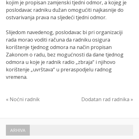
kojim je propisan zamjenski tjedni odmor, a kojeg je
poslodavac radniku dužan omogućiti najkasnije do
ostvarivanja prava na sljedeći tjedni odmor.
Slijedom navedenog, poslodavac bi pri organizaciji
rada morao voditi računa da radniku osigura
korištenje tjednog odmora na način propisan
Zakonom o radu, bez mogućnosti da dane tjednog
odmora u koje je radnik radio „zbraja“ i njihovo
korištenje „uvrštava“ u preraspodjelu radnog
vremena.
Navigacija
« Noćni radnik
Dodatan rad radnika »
objava
ARHIVA