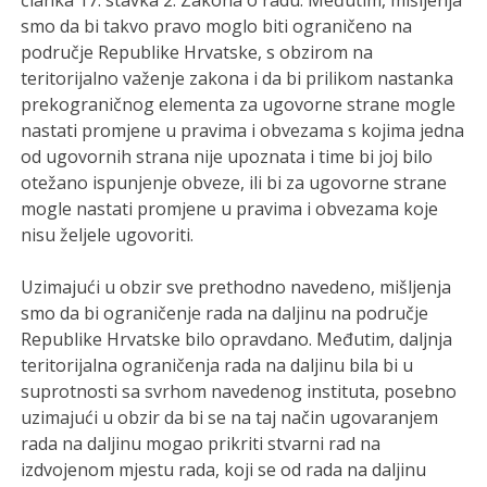
članka 17. stavka 2. Zakona o radu. Međutim, mišljenja
smo da bi takvo pravo moglo biti ograničeno na
područje Republike Hrvatske, s obzirom na
teritorijalno važenje zakona i da bi prilikom nastanka
prekograničnog elementa za ugovorne strane mogle
nastati promjene u pravima i obvezama s kojima jedna
od ugovornih strana nije upoznata i time bi joj bilo
otežano ispunjenje obveze, ili bi za ugovorne strane
mogle nastati promjene u pravima i obvezama koje
nisu željele ugovoriti.
Uzimajući u obzir sve prethodno navedeno, mišljenja
smo da bi ograničenje rada na daljinu na područje
Republike Hrvatske bilo opravdano. Međutim, daljnja
teritorijalna ograničenja rada na daljinu bila bi u
suprotnosti sa svrhom navedenog instituta, posebno
uzimajući u obzir da bi se na taj način ugovaranjem
rada na daljinu mogao prikriti stvarni rad na
izdvojenom mjestu rada, koji se od rada na daljinu