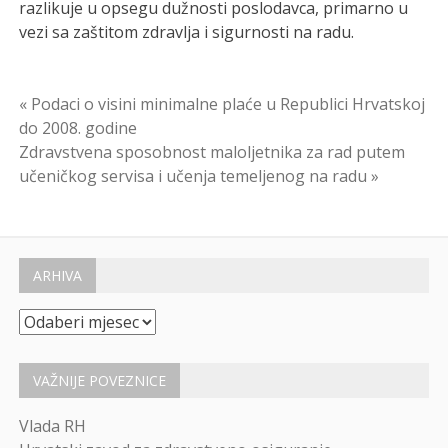
razlikuje u opsegu dužnosti poslodavca, primarno u
vezi sa zaštitom zdravlja i sigurnosti na radu.
Navigacija
« Podaci o visini minimalne plaće u Republici Hrvatskoj
do 2008. godine
objava
Zdravstvena sposobnost maloljetnika za rad putem
učeničkog servisa i učenja temeljenog na radu »
ARHIVA
Arhiva
VAŽNIJE POVEZNICE
Vlada RH