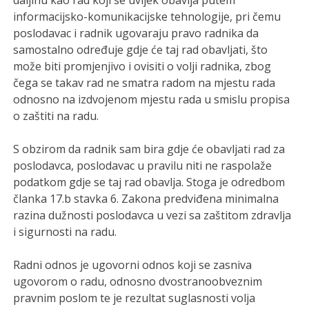
daljinu kao rad koji se uvijek obavlja putem
informacijsko-komunikacijske tehnologije, pri čemu
poslodavac i radnik ugovaraju pravo radnika da
samostalno određuje gdje će taj rad obavljati, što
može biti promjenjivo i ovisiti o volji radnika, zbog
čega se takav rad ne smatra radom na mjestu rada
odnosno na izdvojenom mjestu rada u smislu propisa
o zaštiti na radu.
S obzirom da radnik sam bira gdje će obavljati rad za
poslodavca, poslodavac u pravilu niti ne raspolaže
podatkom gdje se taj rad obavlja. Stoga je odredbom
članka 17.b stavka 6. Zakona predviđena minimalna
razina dužnosti poslodavca u vezi sa zaštitom zdravlja
i sigurnosti na radu.
Radni odnos je ugovorni odnos koji se zasniva
ugovorom o radu, odnosno dvostranoobveznim
pravnim poslom te je rezultat suglasnosti volja