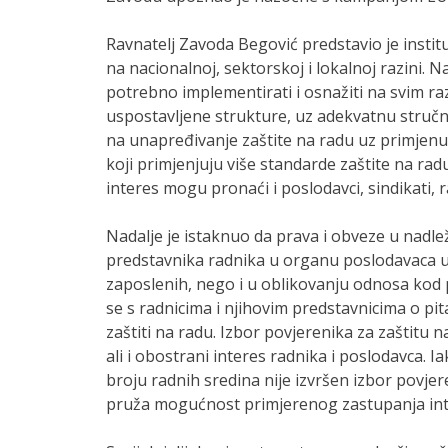
Ravnatelj Zavoda Begović predstavio je institu
na nacionalnoj, sektorskoj i lokalnoj razini. Na
potrebno implementirati i osnažiti na svim raz
uspostavljene strukture, uz adekvatnu stručn
na unapređivanje zaštite na radu uz primjenu 
koji primjenjuju više standarde zaštite na radu
interes mogu pronaći i poslodavci, sindikati, r
Nadalje je istaknuo da prava i obveze u nadlež
predstavnika radnika u organu poslodavaca uk
zaposlenih, nego i u oblikovanju odnosa kod p
se s radnicima i njihovim predstavnicima o pi
zaštiti na radu. Izbor povjerenika za zaštitu
ali i obostrani interes radnika i poslodavca.
broju radnih sredina nije izvršen izbor povjer
pruža mogućnost primjerenog zastupanja int