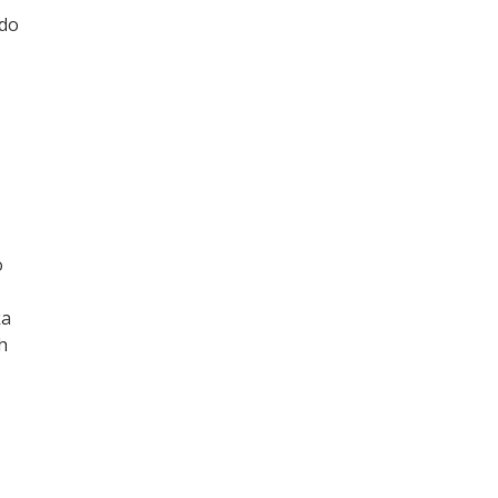
 do
o
ka
h