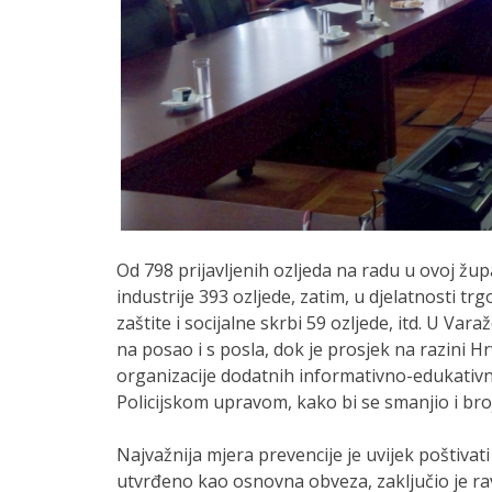
Od 798 prijavljenih ozljeda na radu u ovoj župa
industrije 393 ozljede, zatim, u djelatnosti tr
zaštite i socijalne skrbi 59 ozljede, itd. U Va
na posao i s posla, dok je prosjek na razini 
organizacije dodatnih informativno-edukativ
Policijskom upravom, kako bi se smanjio i broj
Najvažnija mjera prevencije je uvijek poštivati 
utvrđeno kao osnovna obveza, zaključio je ra