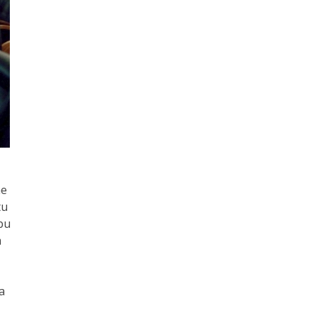
ne
tu
bu
m
a