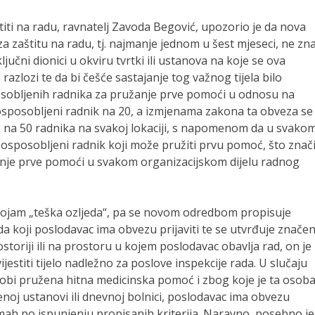
iti na radu, ravnatelj Zavoda Begović, upozorio je da nova
zaštitu na radu, tj. najmanje jednom u šest mjeseci, ne zna
učni dionici u okviru tvrtki ili ustanova na koje se ova
razlozi te da bi češće sastajanje tog važnog tijela bilo
sobljenih radnika za pružanje prve pomoći u odnosu na
 osposobljeni radnik na 20, a izmjenama zakona ta obveza se
 na 50 radnika na svakoj lokaciji, s napomenom da u svako
 osposobljeni radnik koji može pružiti prvu pomoć, što znač
žanje prve pomoći u svakom organizacijskom dijelu radnog
pojam „teška ozljeda“, pa se novom odredbom propisuje
a koji poslodavac ima obvezu prijaviti te se utvrđuje značen
toriji ili na prostoru u kojem poslodavac obavlja rad, on je
stiti tijelo nadležno za poslove inspekcije rada. U slučaju
 osobi pružena hitna medicinska pomoć i zbog koje je ta osob
enoj ustanovi ili dnevnoj bolnici, poslodavac ima obvezu
dmah po ispunjenju propisanih kriterija. Naravno, posebno je