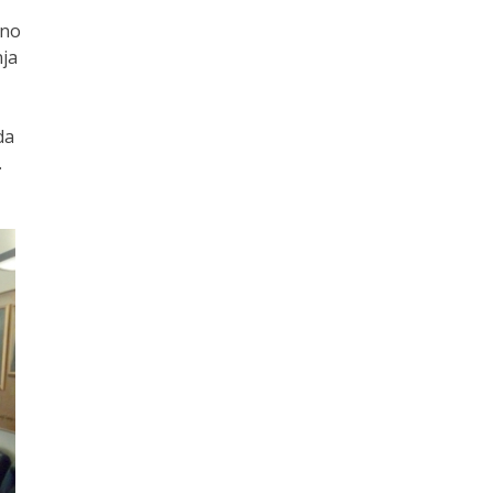
vno
nja
da
.