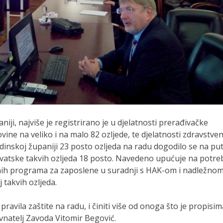
niji, najviše je registrirano je u djelatnosti prerađivačke
govine na veliko i na malo 82 ozljede, te djelatnosti zdravstve
raždinskoj županiji 23 posto ozljeda na radu dogodilo se na pu
Hrvatske takvih ozljeda 18 posto. Navedeno upućuje na potre
nih programa za zaposlene u suradnji s HAK-om i nadležno
 takvih ozljeda.
pravila zaštite na radu, i činiti više od onoga što je propisim
vnatelj Zavoda Vitomir Begović.