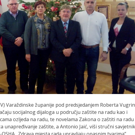
GSV) Varaždinske županije pod predsjedanjem Roberta Vugrin
aju socijalnog dijaloga u području zaštite na radu kao i
dicama ozljeda na radu, te novelama Zakona o zaštiti na radu
 unapređivanje zaštite, a Antonio Jaić, viši stručni savjetni
SHA „Zdrava mjesta rada upravljaju opasnim tvarima”.