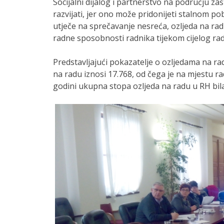
Socijalni dijalog i partnerstvo na području z
razvijati, jer ono može pridonijeti stalnom po
utječe na sprečavanje nesreća, ozljeda na rad
radne sposobnosti radnika tijekom cijelog rad
Predstavljajući pokazatelje o ozljedama na rad
na radu iznosi 17.768, od čega je na mjestu rad
godini ukupna stopa ozljeda na radu u RH bila 