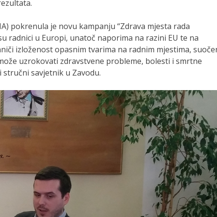
ezultata.
HA) pokrenula je novu kampanju “Zdrava mjesta rada
 su radnici u Europi, unatoč naporima na razini EU te na
niči izloženost opasnim tvarima na radnim mjestima, suoče
 može uzrokovati zdravstvene probleme, bolesti i smrtne
i stručni savjetnik u Zavodu.