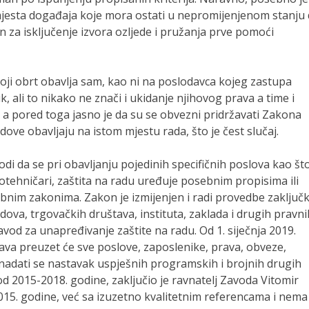
mjesta događaja koje mora ostati u nepromijenjenom stanju
n za isključenje izvora ozljede i pružanja prve pomoći
ji obrt obavlja sam, kao ni na poslodavca kojeg zastupa
k, ali to nikako ne znači i ukidanje njihovog prava a time i
 a pored toga jasno je da su se obvezni pridržavati Zakona
ove obavljaju na istom mjestu rada, što je čest slučaj.
i da se pri obavljanju pojedinih specifičnih poslova kao št
rotehničari, zaštita na radu uređuje posebnim propisima ili
ebnim zakonima. Zakon je izmijenjen i radi provedbe zaključ
dova, trgovačkih društava, instituta, zaklada i drugih pravni
avod za unapređivanje zaštite na radu. Od 1. siječnja 2019.
ava preuzet će sve poslove, zaposlenike, prava, obveze,
a nadati se nastavak uspješnih programskih i brojnih drugih
od 2015-2018. godine, zaključio je ravnatelj Zavoda Vitomir
015. godine, već sa izuzetno kvalitetnim referencama i nema