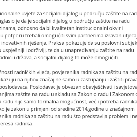
cionalne uvjete za socijalni dijalog u području zaštite na ra
glasio je da je socijalni dijalog u području zaštite na radu
inama, odnosno da bi kvalitetan institucionalni okvir i
u potporu trebali omogućiti svim partnerima izravan utjeca
inovativnih rješenja. Praksa pokazuje da su poslovni subjek
 uspješniji i održiviji, te da u unapređivanju zaštite na radu
adnici i država, a socijalni-dijalog to može omogućiti.
nosti radničkih vijeća, povjerenika radnika za zaštitu na rad
azuju na njihov značaj ne samo u zastupanju i zaštiti prav
oslodavaca. Poslodavac je obvezan obavješćivati i savjetova
tanjima zaštite na radu u skladu sa Zakon o radu i Zakonom 
 na radu nije samo formalna mogućnost, već i potreba radnika
 Iako je zakon u primjeni od sredine 2014.godine u značajnom
enika radnika za zaštitu na radu što predstavlja problem i n
eresa radnika.