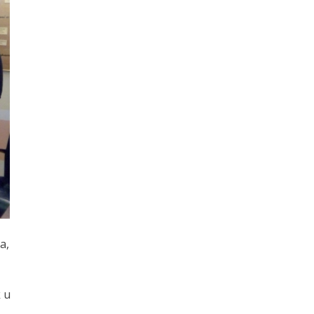
a,
k u