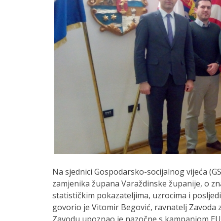
Na sjednici Gospodarsko-socijalnog vijeća (
zamjenika župana Varaždinske županije, o znač
statističkim pokazateljima, uzrocima i poslje
govorio je Vitomir Begović, ravnatelj Zavoda za
Zavodu upoznao je nazočne s kampanjom EU-O