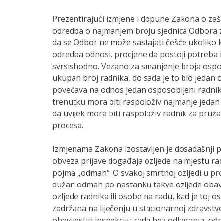
Prezentirajući izmjene i dopune Zakona o zašt
odredba o najmanjem broju sjednica Odbora za 
da se Odbor ne može sastajati češće ukoliko klj
odredba odnosi, procjene da postoji potreba i 
svrsishodno. Vezano za smanjenje broja ospo
ukupan broj radnika, do sada je to bio jedan
povećava na odnos jedan osposobljeni radnik
trenutku mora biti raspoloživ najmanje jedan
da uvijek mora biti raspoloživ radnik za pru
procesa.
Izmjenama Zakona izostavljen je dosadašnji 
obveza prijave događaja ozljede na mjestu rad
pojma „odmah“. O svakoj smrtnoj ozljedi u pros
dužan odmah po nastanku takve ozljede obavije
ozljede radnika ili osobe na radu, kad je toj
zadržana na liječenju u stacionarnoj zdravstv
obavijestiti inspekciju rada bez odlaganja, o