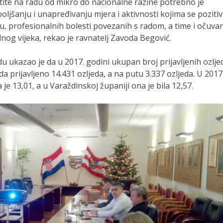
aštite na radu od mikro do nacionalne razine potrebno je
boljšanju i unapređivanju mjera i aktivnosti kojima se poziti
u, profesionalnih bolesti povezanih s radom, a time i očuva
nog vijeka, rekao je ravnatelj Zavoda Begović.
u ukazao je da u 2017. godini ukupan broj prijavljenih ozlje
a prijavljeno 14.431 ozljeda, a na putu 3.337 ozljeda. U 2017
je 13,01, a u Varaždinskoj županiji ona je bila 12,57.