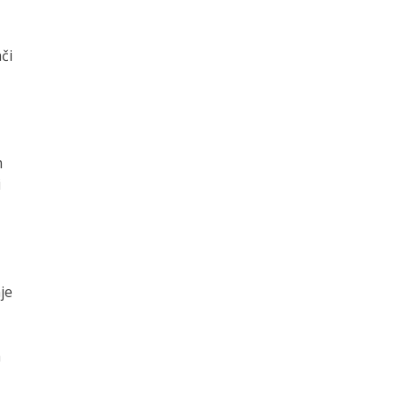
či
m
i
je
a