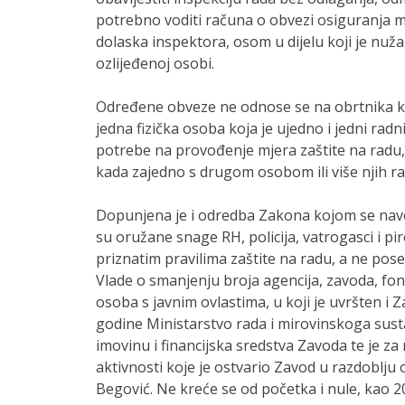
potrebno voditi računa o obvezi osiguranja 
dolaska inspektora, osom u dijelu koji je nuža
ozlijeđenoj osobi.
Određene obveze ne odnose se na obrtnika ko
jedna fizička osoba koja je ujedno i jedni radni
potrebe na provođenje mjera zaštite na radu,
kada zajedno s drugom osobom ili više njih rad
Dopunjena je i odredba Zakona kojom se navod
su oružane snage RH, policija, vatrogasci i pi
priznatim pravilima zaštite na radu, a ne pos
Vlade o smanjenju broja agencija, zavoda, fon
osoba s javnim ovlastima, u koji je uvršten i Z
godine Ministarstvo rada i mirovinskoga sust
imovinu i financijska sredstva Zavoda te je z
aktivnosti koje je ostvario Zavod u razdoblju 
Begović. Ne kreće se od početka i nule, kao 2